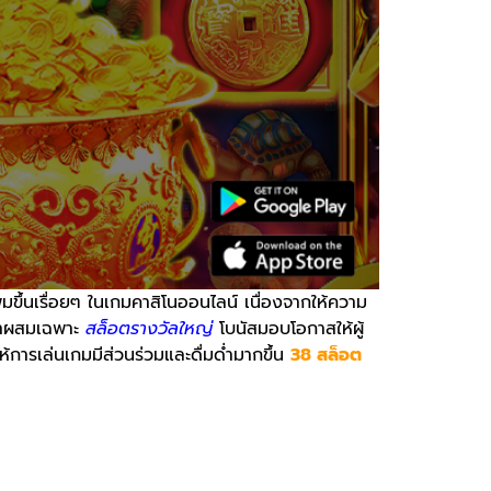
ิ่มขึ้นเรื่อยๆ ในเกมคาสิโนออนไลน์ เนื่องจากให้ความ
ค่าผสมเฉพาะ
สล็อตรางวัลใหญ่
โบนัสมอบโอกาสให้ผู้
ห้การเล่นเกมมีส่วนร่วมและดื่มด่ำมากขึ้น
38 สล็อต