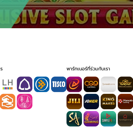
าร
พาร์ทเนอร์ที่ร่วมกับเรา