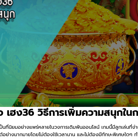
อ เฮง36 วิธีการเพิ่มความสนุกใน
็นที่นิยมอย่างแพร่หลายในวงการเดิมพันออนไลน์ เกมนี้มีลูกเล่นที่ง่
้อย่างมากมายโดยไม่ต้องใช้เวลานาน และไม่ต้องมีทักษะพิเศษใดๆ ทำให