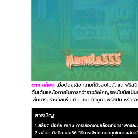
cnn สล็อต
เมื่อต้องเลือกเกมที่มีรอบโบนัสและฟรีสปิน
ตื่นเต้นและโอกาสในการคว้ารางวัลใหญ่
รอบโบนัสเป็น
เล่นได้รับรางวัลเพิ่มเติม เช่น ตัวคูณ ฟรีสปิน หรื
สารบัญ
สล็อต มือถือ พิเศษ การเลือกเกมสล็อตที่มีกราฟิกและเส
สล็อต มือถือ เฮง36 วิธีการเพิ่มความสนุกในการเล่นส