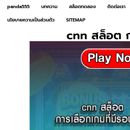
panda555
บทความ
สล็อตทดลอง
ติดต่อเรา
นโยบายความเป็นส่วนตัว
SITEMAP
cnn สล็อต ก