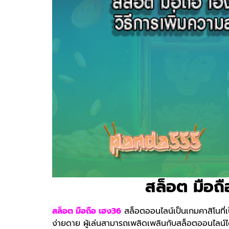
สล็อต มือถื
สล็อต มือถือ เฮง36
สล็อตออนไลน์เป็นเกมคาสิโนที่เป
ง่ายดาย ผู้เล่นสามารถเพลิดเพลินกับสล็อตออนไลน์ได