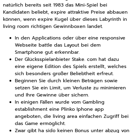
natürlich bereits seit 1983 das Mini-Spiel bei
Kandidaten beliebt, expire attraktive Preise abbauen
können, wenn expire Kugel über dieses Labyrinth in
living room richtigen Gewinnboxen landet.
In den Applications oder über eine responsive
Webseite battle das Layout bei dem
Smartphone gut erkennbar.
Der Glücksspielanbieter Stake. com hat dazu
eine eigene Edition des Spiels erstellt, welches
sich besonders großer Beliebtheit erfreut.
Beginnen Sie durch kleinen Beträgen sowie
setzen Sie ein Limit, um Verluste zu minimieren
und Ihre Gewinne über sichern.
In einigen Fällen wurde vom Gambling
establishment eine Plinko Iphone app
angeboten, die living area einfachen Zugriff bei
das Game ermöglicht.
Zwar gibt ha sido keinen Bonus unter abzug von