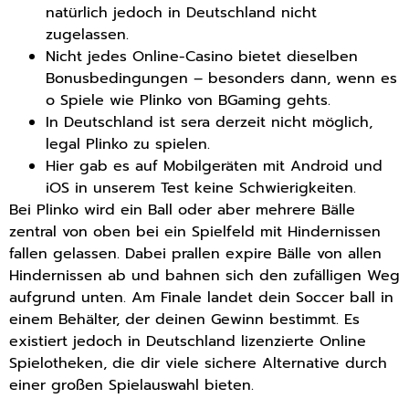
natürlich jedoch in Deutschland nicht
zugelassen.
Nicht jedes Online-Casino bietet dieselben
Bonusbedingungen – besonders dann, wenn es
o Spiele wie Plinko von BGaming gehts.
In Deutschland ist sera derzeit nicht möglich,
legal Plinko zu spielen.
Hier gab es auf Mobilgeräten mit Android und
iOS in unserem Test keine Schwierigkeiten.
Bei Plinko wird ein Ball oder aber mehrere Bälle
zentral von oben bei ein Spielfeld mit Hindernissen
fallen gelassen. Dabei prallen expire Bälle von allen
Hindernissen ab und bahnen sich den zufälligen Weg
aufgrund unten. Am Finale landet dein Soccer ball in
einem Behälter, der deinen Gewinn bestimmt. Es
existiert jedoch in Deutschland lizenzierte Online
Spielotheken, die dir viele sichere Alternative durch
einer großen Spielauswahl bieten.