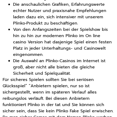
Die anschaulichen Grafiken, Erfahrungswerte
echter Nutzer und praxisnahe Empfehlungen
laden dazu ein, sich intensiver mit unserem
Plinko‑Produkt zu beschäftigen.
Von den Anfangszeiten bei der Spielshow bis
hin zu hin zur modernen Plinko im On line
casino Version hat dasjenige Spiel einen festen
Platz in jeder Unterhaltungs- und Casinowelt
eingenommen.
Die Auswahl an Plinko-Casinos im Internet ist
groß, aber nicht alle bieten die gleiche
Sicherheit und Spielqualität.
Für sicheres Spielen sollten Sie bei seriösen
Glücksspiel” “Anbietern spielen, nur so ist
sichergestellt, wenn im späteren Verlauf alles
reibungslos verläuft. Bei diesen Anbietern
funktioniert Plinko in der tat und Sie können sich
sicher sein, dass Sie kein Plinko Fake Spiel erwischen.