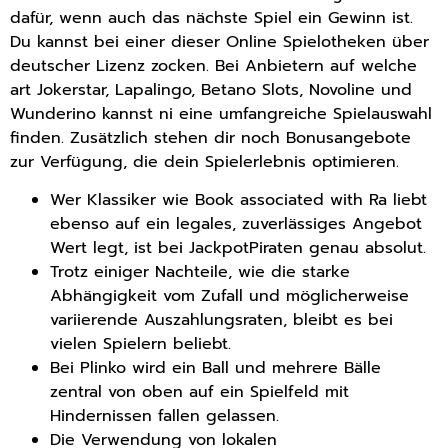
dafür, wenn auch das nächste Spiel ein Gewinn ist.
Du kannst bei einer dieser Online Spielotheken über
deutscher Lizenz zocken. Bei Anbietern auf welche
art Jokerstar, Lapalingo, Betano Slots, Novoline und
Wunderino kannst ni eine umfangreiche Spielauswahl
finden. Zusätzlich stehen dir noch Bonusangebote
zur Verfügung, die dein Spielerlebnis optimieren.
Wer Klassiker wie Book associated with Ra liebt
ebenso auf ein legales, zuverlässiges Angebot
Wert legt, ist bei JackpotPiraten genau absolut.
Trotz einiger Nachteile, wie die starke
Abhängigkeit vom Zufall und möglicherweise
variierende Auszahlungsraten, bleibt es bei
vielen Spielern beliebt.
Bei Plinko wird ein Ball und mehrere Bälle
zentral von oben auf ein Spielfeld mit
Hindernissen fallen gelassen.
Die Verwendung von lokalen