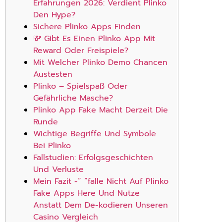
Erfahrungen 2026: Verdient Plinko
Den Hype?
Sichere Plinko Apps Finden
💸 Gibt Es Einen Plinko App Mit
Reward Oder Freispiele?
Mit Welcher Plinko Demo Chancen
Austesten
Plinko – Spielspaß Oder
Gefährliche Masche?
Plinko App Fake Macht Derzeit Die
Runde
Wichtige Begriffe Und Symbole
Bei Plinko
Fallstudien: Erfolgsgeschichten
Und Verluste
Mein Fazit -” “falle Nicht Auf Plinko
Fake Apps Here Und Nutze
Anstatt Dem De-kodieren Unseren
Casino Vergleich