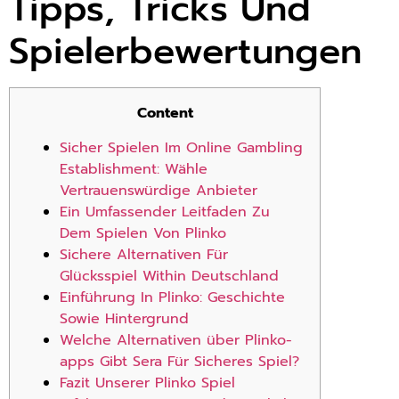
Tipps, Tricks Und
Spielerbewertungen
Content
Sicher Spielen Im Online Gambling
Establishment: Wähle
Vertrauenswürdige Anbieter
Ein Umfassender Leitfaden Zu
Dem Spielen Von Plinko
Sichere Alternativen Für
Glücksspiel Within Deutschland
Einführung In Plinko: Geschichte
Sowie Hintergrund
Welche Alternativen über Plinko-
apps Gibt Sera Für Sicheres Spiel?
Fazit Unserer Plinko Spiel