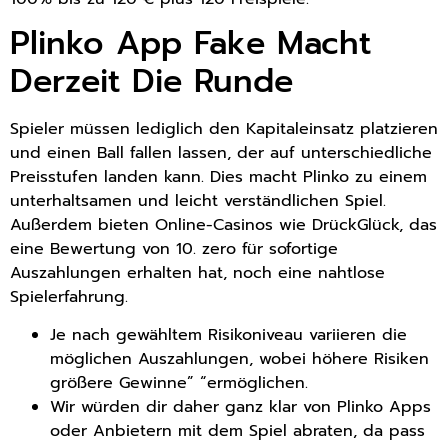
Plinko App Fake Macht
Derzeit Die Runde
Spieler müssen lediglich den Kapitaleinsatz platzieren
und einen Ball fallen lassen, der auf unterschiedliche
Preisstufen landen kann. Dies macht Plinko zu einem
unterhaltsamen und leicht verständlichen Spiel.
Außerdem bieten Online-Casinos wie DrückGlück, das
eine Bewertung von 10. zero für sofortige
Auszahlungen erhalten hat, noch eine nahtlose
Spielerfahrung.
Je nach gewähltem Risikoniveau variieren die
möglichen Auszahlungen, wobei höhere Risiken
größere Gewinne” “ermöglichen.
Wir würden dir daher ganz klar von Plinko Apps
oder Anbietern mit dem Spiel abraten, da pass