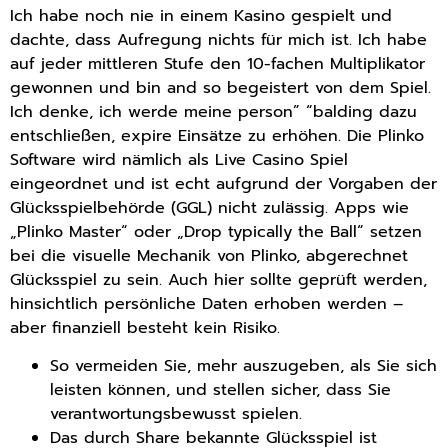
Ich habe noch nie in einem Kasino gespielt und
dachte, dass Aufregung nichts für mich ist. Ich habe
auf jeder mittleren Stufe den 10-fachen Multiplikator
gewonnen und bin and so begeistert von dem Spiel.
Ich denke, ich werde meine person” “balding dazu
entschließen, expire Einsätze zu erhöhen. Die Plinko
Software wird nämlich als Live Casino Spiel
eingeordnet und ist echt aufgrund der Vorgaben der
Glücksspielbehörde (GGL) nicht zulässig. Apps wie
„Plinko Master“ oder „Drop typically the Ball“ setzen
bei die visuelle Mechanik von Plinko, abgerechnet
Glücksspiel zu sein. Auch hier sollte geprüft werden,
hinsichtlich persönliche Daten erhoben werden –
aber finanziell besteht kein Risiko.
So vermeiden Sie, mehr auszugeben, als Sie sich
leisten können, und stellen sicher, dass Sie
verantwortungsbewusst spielen.
Das durch Share bekannte Glücksspiel ist