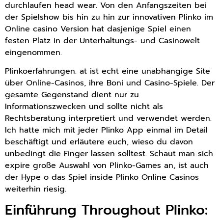
durchlaufen head wear. Von den Anfangszeiten bei
der Spielshow bis hin zu hin zur innovativen Plinko im
Online casino Version hat dasjenige Spiel einen
festen Platz in der Unterhaltungs- und Casinowelt
eingenommen.
Plinkoerfahrungen. at ist echt eine unabhängige Site
über Online-Casinos, ihre Boni und Casino-Spiele. Der
gesamte Gegenstand dient nur zu
Informationszwecken und sollte nicht als
Rechtsberatung interpretiert und verwendet werden.
Ich hatte mich mit jeder Plinko App einmal im Detail
beschäftigt und erläutere euch, wieso du davon
unbedingt die Finger lassen solltest. Schaut man sich
expire große Auswahl von Plinko-Games an, ist auch
der Hype o das Spiel inside Plinko Online Casinos
weiterhin riesig.
Einführung Throughout Plinko: