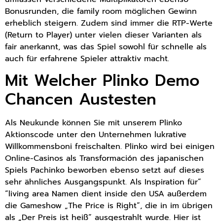
Bonusrunden, die family room möglichen Gewinn
erheblich steigern. Zudem sind immer die RTP-Werte
(Return to Player) unter vielen dieser Varianten als
fair anerkannt, was das Spiel sowohl für schnelle als
auch für erfahrene Spieler attraktiv macht.
Mit Welcher Plinko Demo
Chancen Austesten
Als Neukunde können Sie mit unserem Plinko
Aktionscode unter den Unternehmen lukrative
Willkommensboni freischalten. Plinko wird bei einigen
Online-Casinos als Transformación des japanischen
Spiels Pachinko beworben ebenso setzt auf dieses
sehr ähnliches Ausgangspunkt. Als Inspiration für”
“living area Namen dient inside den USA außerdem
die Gameshow „The Price is Right“, die in im übrigen
als „Der Preis ist heiß“ ausgestrahlt wurde. Hier ist