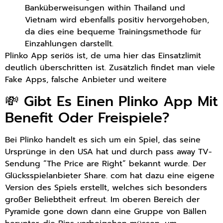
Banküberweisungen within Thailand und
Vietnam wird ebenfalls positiv hervorgehoben,
da dies eine bequeme Trainingsmethode für
Einzahlungen darstellt.
Plinko App seriös ist, de uma hier das Einsatzlimit
deutlich überschritten ist. Zusätzlich findet man viele
Fake Apps, falsche Anbieter und weitere
💸 Gibt Es Einen Plinko App Mit
Benefit Oder Freispiele?
Bei Plinko handelt es sich um ein Spiel, das seine
Ursprünge in den USA hat und durch pass away TV-
Sendung “The Price are Right” bekannt wurde. Der
Glücksspielanbieter Share. com hat dazu eine eigene
Version des Spiels erstellt, welches sich besonders
großer Beliebtheit erfreut. Im oberen Bereich der
Pyramide gone down dann eine Gruppe von Bällen