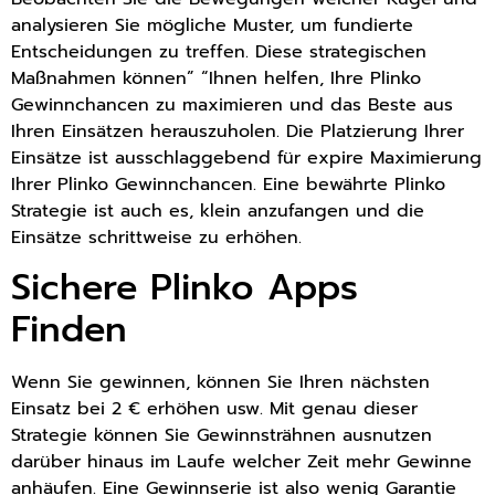
analysieren Sie mögliche Muster, um fundierte
Entscheidungen zu treffen. Diese strategischen
Maßnahmen können” “Ihnen helfen, Ihre Plinko
Gewinnchancen zu maximieren und das Beste aus
Ihren Einsätzen herauszuholen. Die Platzierung Ihrer
Einsätze ist ausschlaggebend für expire Maximierung
Ihrer Plinko Gewinnchancen. Eine bewährte Plinko
Strategie ist auch es, klein anzufangen und die
Einsätze schrittweise zu erhöhen.
Sichere Plinko Apps
Finden
Wenn Sie gewinnen, können Sie Ihren nächsten
Einsatz bei 2 € erhöhen usw. Mit genau dieser
Strategie können Sie Gewinnsträhnen ausnutzen
darüber hinaus im Laufe welcher Zeit mehr Gewinne
anhäufen. Eine Gewinnserie ist also wenig Garantie