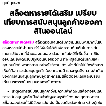
ทุกที่ทุกเวลา
สล็อตหารายได้เสริม เปรียบ
เทียบการสนับสนุนลูกค้าของคา
สิโนออนไลน์
สล็อตหารายได้เสริม
สล็อตออนไลน์ได้รับความนิยมเพิ่มมากขึ้นใน
ช่วงหลายปีที่ผ่านมา ทำให้ผู้เล่นได้สัมผัสความตื่นเต้นในการเล่น
เกมคาสิโนจากที่บ้านของตนเอง ด้วยเทคโนโลยีที่เพิ่มขึ้น คาสิโน
ออนไลน์ยังได้ปรับปรุงข้อเสนอของตน ทำให้ผู้เล่นได้รับเกมและ
คุณสมบัติที่หลากหลาย อย่างไรก็ตาม สิ่งหนึ่งที่มักไม่มีใครสังเกต
เห็นก็คือการสนับสนุนลูกค้า ในบทความนี้ เราจะพูดถึงความสำคัญ
ของการสนับสนุนลูกค้าในอุตสาหกรรมสล็อตออนไลน์และเปรียบ
เทียบบริการสนับสนุนของคาสิโนต่างๆ
เหตุใดการสนับสนุนลูกค้าจึงมีความสำคัญในสล็อตออนไลน์
การสนับสนุนลูกค้าเป็นสิ่งสำคัญของธุรกิจใดๆ และอุตสาหกรรม
สล็อตออนไลน์ก็ไม่มีข้อยกเว้น มันเป็นจุดติดต่อหลักระหว่างผู้เล่น