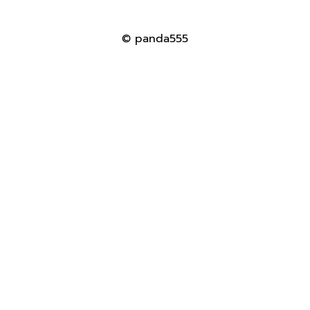
© panda555