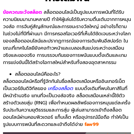
ข้อควณระวังสล็อต
สล็อตออนไลน์เป็นรูปแบบการพนันที่ได้รับ
ความนิยมมานานหลายปี ทำให้ผู้เล่นได้รับความตื่นเต้นจากการหมุน
วงล้อ การจับคู่สัญลักษณ์และการชนะรางวัลใหญ่ อย่างไรก็ตาม
ในช่วงไม่กี่ปีที่ผ่านมา มีการครอสโอเวอร์ที่เห็นได้ชัดเจนระหว่างโลก
ของสล็อตออนไลน์และปรากฏการณ์ของการเดิมพันอีสปอร์ต ใน
ขณะที่เทคโนโลยียังคงก้าวหน้าและเบลอเส้นแบ่งระหว่างเสมือน
จริงและของจริง การบรรจบกันของการพนันแบบดั้งเดิมและเกม
การแข่งขันนี้ได้สร้างโอกาสใหม่สำหรับทั้งสองอุตสาหกรรม
สล็อตออนไลน์คืออะไร?
สล็อตออนไลน์หรือที่รู้จักกันในชื่อสล็อตเสมือนหรืออินเทอร์เน็ต
เป็นเวอร์ชันดิจิทัลของ
เครื่องสล็อต
แบบดั้งเดิมที่พบในคาสิโนที่
มีหน้าร้านจริง แทนที่จะเป็นวงล้อจริง สล็อตเสมือนเหล่านี้ใช้ตัว
สร้างตัวเลขสุ่ม (RNG) เพื่อกำหนดผลลัพธ์ของการหมุนแต่ละครั้ง
รับประกันความยุติธรรมและการสุ่ม ผู้เล่นสามารถเข้าถึงสล็อต
ออนไลน์ผ่านคอมพิวเตอร์ แท็บเล็ต หรืออุปกรณ์มือถือ ทำให้เป็น
รูปแบบการพนันที่สะดวกและเข้าถึงได้ง่าย
faw99