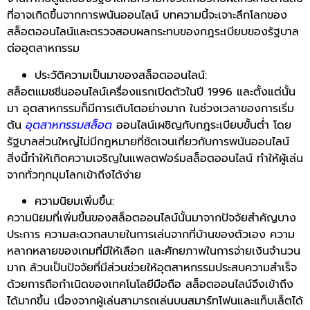
ที่อาจเกิดขึ้นจากการพนันออนไลน์ บทความนี้จะเจาะลึกโลกของ
สล็อตออนไลน์และตรวจสอบผลกระทบของกฎระเบียบของรัฐบาล
ต่ออุตสาหกรรม
ประวัติความเป็นมาของสล็อตออนไลน์:
สล็อตแมชชีนออนไลน์เครื่องแรกเปิดตัวในปี 1996 และตั้งแต่นั้น
มา อุตสาหกรรมก็มีการเติบโตอย่างมาก ในช่วงเวลาของการเริ่ม
ต้น
อุตสาหกรรมสล็อต
ออนไลน์เผชิญกับกฎระเบียบขั้นต่ำ โดย
รัฐบาลส่วนใหญ่ไม่มีกฎหมายที่ชัดเจนเกี่ยวกับการพนันออนไลน์
สิ่งนี้ทำให้เกิดความเจริญในแพลตฟอร์มสล็อตออนไลน์ ทำให้ผู้เล่น
จากทั่วทุกมุมโลกเข้าถึงได้ง่าย
ความนิยมเพิ่มขึ้น:
ความนิยมที่เพิ่มขึ้นของสล็อตออนไลน์นั้นมาจากปัจจัยสำคัญบาง
ประการ ความสะดวกสบายในการเล่นจากที่บ้านของตัวเอง ความ
หลากหลายของเกมที่มีให้เลือก และศักยภาพในการจ่ายเงินจำนวน
มาก ล้วนเป็นปัจจัยที่มีส่วนช่วยให้อุตสาหกรรมประสบความสำเร็จ
ด้วยการถือกำเนิดของเทคโนโลยีมือถือ สล็อตออนไลน์จึงเข้าถึง
ได้มากขึ้น เนื่องจากผู้เล่นสามารถเล่นบนสมาร์ทโฟนและแท็บเล็ตได้