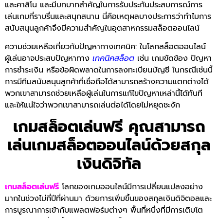
และคาสิโน และมีบทบาทสำคัญในการรับประกันประสบการณ์การ
เล่นเกมที่ราบรื่นและสนุกสนาน นี่คือเหตุผลบางประการว่าทำไมการ
สนับสนุนลูกค้าจึงมีความสำคัญในอุตสาหกรรมสล็อตออนไลน์
ความช่วยเหลือเกี่ยวกับปัญหาทางเทคนิค: ในโลกสล็อตออนไลน์
ผู้เล่นอาจประสบปัญหาทาง
เทคนิคสล็อต
เช่น เกมขัดข้อง ปัญหา
การชำระเงิน หรือข้อผิดพลาดในการลงทะเบียนบัญชี ในกรณีเช่นนี้
การมีทีมสนับสนุนลูกค้าที่เชื่อถือได้สามารถสร้างความแตกต่างได้
พวกเขาสามารถช่วยเหลือผู้เล่นในการแก้ไขปัญหาเหล่านี้ได้ทันที
และให้แน่ใจว่าพวกเขาสามารถเล่นต่อได้โดยไม่หยุดชะงัก
เกมสล็อตเล่นฟรี คุณสามารถ
เล่นเกมสล็อตออนไลน์ด้วยสกุล
เงินดิจิทัล
เกมสล็อตเล่นฟรี
โลกของเกมออนไลน์มีการเปลี่ยนแปลงอย่าง
มากในช่วงไม่กี่ปีที่ผ่านมา ด้วยการเพิ่มขึ้นของสกุลเงินดิจิตอลและ
การบูรณาการเข้ากับแพลตฟอร์มต่างๆ พื้นที่หนึ่งที่มีการเติบโต