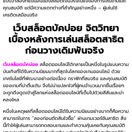
แบบจำลองที่แน่นอนของสล็อตเงินจริงในแง่ของการเล่นเกมและ
คุณสมบัติ แต่มีความแตกต่างที่สำคัญอย่างหนึ่ง – ผู้เล่นใช้
เครดิตเสมือนจริง
เว็บสล็อตบัคบ่อย จิตวิทยา
เบื้องหลังการเล่นสล็อตสาธิต
ก่อนวางเดิมพันจริง
เว็บสล็อตบัคบ่อย
สล็อตออนไลน์ได้กลายเป็นหนึ่งในรูปแบบความ
บันเทิงที่ได้รับความนิยมมากที่สุดในโลกของเกมออนไลน์ ด้วย
เทคโนโลยีที่พัฒนาอย่างต่อเนื่อง กราฟิกที่สมจริง และคุณสมบัติ
ของเกมที่น่าตื่นเต้น จึงไม่น่าแปลกใจที่ผู้คนจำนวนมากขึ้นเรื่อยๆ
จะถูกดึงดูดเข้าสู่โลกแห่งสล็อตออนไลน์ที่เต็มไปด้วยสีสันและน่า
หลงใหล
หนึ่งในเหตุผลที่สล็อตออนไลน์ได้รับความนิยมอย่างมากก็คือความ
สามารถในการ “ลองก่อนตัดสินใจซื้อ” ผ่านเกมเวอร์ชันสาธิต สิ่ง
นี้ทำให้ผู้เล่นสามารถทดสอบเกมและทำความคุ้นเคยกับคุณสมบัติ