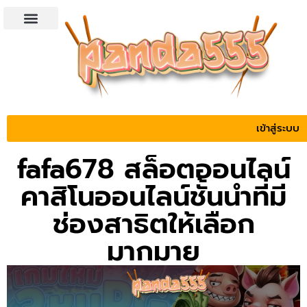
สล็อตทดลอง
นโยบายความเป็นส่วนตัว
เข้าสู่ระบบ
fafa678 สล็อตออนไลน์
คาสิโนออนไลน์ชั้นนำที่มี
ช่องสาธิตให้เลือก
มากมาย