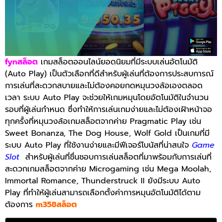
fynสล็อต
เกมสล็อตออนไลน์ยอดนิยมที่มีระบบเล่นอัตโนมัติ
(Auto Play) เป็นตัวเลือกที่ดีสำหรับผู้เล่นที่ต้องการประสบการณ์
การเล่นที่สะดวกสบายและไม่ต้องคอยกดหมุนวงล้อเองตลอด
เวลา ระบบ Auto Play จะช่วยให้เกมหมุนโดยอัตโนมัติในจำนวน
รอบที่ผู้เล่นกำหนด ซึ่งทำให้การเล่นเกมง่ายและไม่ต้องเฝ้าหน้าจอ
ทุกครั้งที่หมุนวงล้อ
เกมสล็อตจากค่าย
Pragmatic Play
เช่น
Sweet Bonanza
,
The Dog House
,
Wolf Gold
เป็นเกมที่มี
ระบบ Auto Play ที่ใช้งานง่ายและมีฟีเจอร์โบนัสที่น่าสนใจ
Game
Slot
สำหรับผู้เล่นที่ชื่นชอบการเล่นสล็อตที่มาพร้อมกับการเล่นที่
สะดวก
เกมสล็อตจากค่าย
Microgaming
เช่น
Mega Moolah
,
Immortal Romance
,
Thunderstruck II
ยังมีระบบ Auto
Play ที่ทำให้ผู้เล่นสามารถเลือกตั้งค่าการหมุนอัตโนมัติได้ตาม
ต้องการ
m358สล็อต