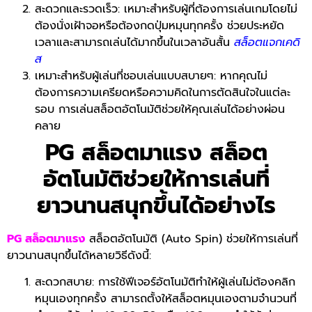
สะดวกและรวดเร็ว
: เหมาะสำหรับผู้ที่ต้องการเล่นเกมโดยไม่
ต้องนั่งเฝ้าจอหรือต้องกดปุ่มหมุนทุกครั้ง ช่วยประหยัด
เวลาและสามารถเล่นได้มากขึ้นในเวลาอันสั้น
สล็อตแจกเคดิ
ส
เหมาะสำหรับผู้เล่นที่ชอบเล่นแบบสบายๆ
: หากคุณไม่
ต้องการความเครียดหรือความคิดในการตัดสินใจในแต่ละ
รอบ การเล่นสล็อตอัตโนมัติช่วยให้คุณเล่นได้อย่างผ่อน
คลาย
PG สล็อตมาแรง สล็อต
อัตโนมัติช่วยให้การเล่นที่
ยาวนานสนุกขึ้นได้อย่างไร
PG สล็อตมาแรง
สล็อตอัตโนมัติ (Auto Spin) ช่วยให้การเล่นที่
ยาวนานสนุกขึ้นได้หลายวิธีดังนี้:
สะดวกสบาย
: การใช้ฟีเจอร์อัตโนมัติทำให้ผู้เล่นไม่ต้องคลิก
หมุนเองทุกครั้ง สามารถตั้งให้สล็อตหมุนเองตามจำนวนที่