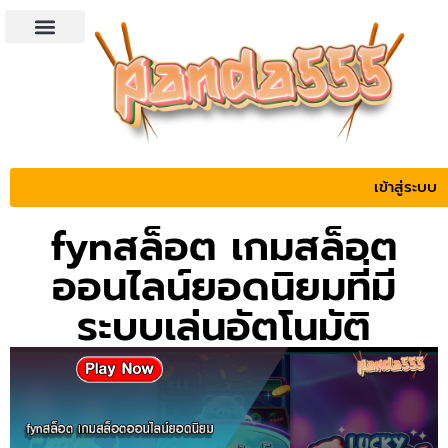
สล็อตทดลอง
นโยบายความเป็นส่วนตัว
เข้าสู่ระบบ
fynสล็อต เกมสล็อต
ออนไลน์ยอดนิยมที่มี
ระบบเล่นอัตโนมัติ