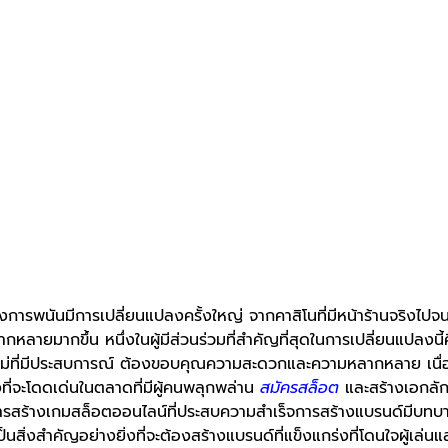
งการพนันมีการเปลี่ยนแปลงครั้งใหญ่ จากคาสิโนที่มีหน้าร้านจริง
หลากหลายมากขึ้น หนึ่งในผู้มีส่วนร่วมที่สำคัญที่สุดในการเปลี่ยนแปลง
ผู้มาใหม่ที่มีประสบการณ์ ต้องขอบคุณความสะดวกและความหลากหลาย เ
ที่จะโดดเด่นในตลาดที่มีผู้คนพลุกพล่าน
สมัครสล็อต
และสร้างเอกล
ารสร้างเกมสล็อตออนไลน์ที่ประสบความสำเร็จ
การสร้างแบรนด์มีบทบา
็นสิ่งสำคัญอย่างยิ่งที่จะต้องสร้างแบรนด์ที่แข็งแกร่งที่โดนใจผู้เล่