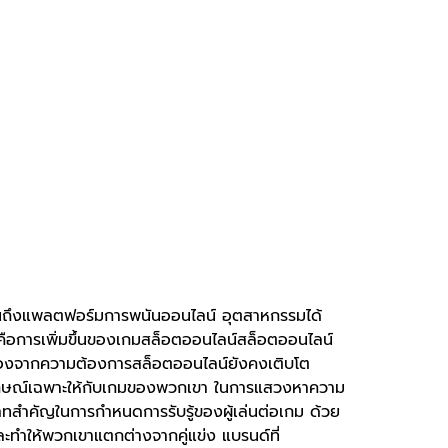
ไปจนถึงแพลตฟอร์มการพนันออนไลน์ อุตสาหกรรมได้
นี้คือการเพิ่มขึ้นของเกมสล็อตออนไลน์
สล็อตออนไลน์
นื่องจากความต้องการสล็อตออนไลน์ยังคงเติบโต
ักษณ์เฉพาะให้กับเกมของพวกเขา ในการแสวงหาความ
ทสำคัญในการกำหนดการรับรู้ของผู้เล่นต่อเกม ด้วย
นและทำให้พวกเขาแตกต่างจากคู่แข่ง แบรนด์ที่