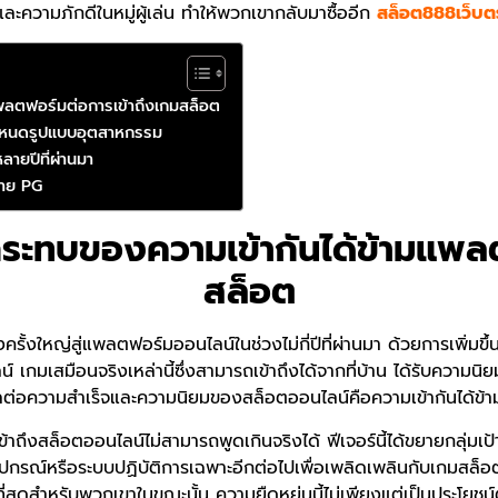
ละความภักดีในหมู่ผู้เล่น ทำให้พวกเขากลับมาซื้ออีก
สล็อต888เว็บต
พลตฟอร์มต่อการเข้าถึงเกมสล็อต
ำหนดรูปแบบอุตสาหกรรม
ายปีที่ผ่านมา
่าย PG
ระทบของความเข้ากันได้ข้ามแพลต
สล็อต
้งใหญ่สู่แพลตฟอร์มออนไลน์ในช่วงไม่กี่ปีที่ผ่านมา ด้วยการเพิ่มข
อนไลน์ เกมเสมือนจริงเหล่านี้ซึ่งสามารถเข้าถึงได้จากที่บ้าน ได้รับควา
่ส่งผลต่อความสำเร็จและความนิยมของสล็อตออนไลน์คือความเข้ากันได้
ึงสล็อตออนไลน์ไม่สามารถพูดเกินจริงได้ ฟีเจอร์นี้ได้ขยายกลุ่มเป้
่กับอุปกรณ์หรือระบบปฏิบัติการเฉพาะอีกต่อไปเพื่อเพลิดเพลินกับเกมสล
่สุดสำหรับพวกเขาในขณะนั้น ความยืดหยุ่นนี้ไม่เพียงแต่เป็นประโยชน์ต่