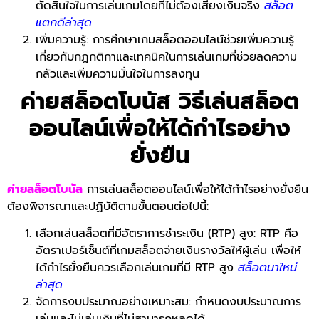
ตัดสินใจในการเล่นเกมโดยที่ไม่ต้องเสี่ยงเงินจริง
สล็อต
แตกดีล่าสุด
เพิ่มความรู้: การศึกษาเกมสล็อตออนไลน์ช่วยเพิ่มความรู้
เกี่ยวกับกฎกติกาและเทคนิคในการเล่นเกมที่ช่วยลดความ
กลัวและเพิ่มความมั่นใจในการลงทุน
ค่ายสล็อตโบนัส วิธีเล่นสล็อต
ออนไลน์เพื่อให้ได้กำไรอย่าง
ยั่งยืน
ค่ายสล็อตโบนัส
การเล่นสล็อตออนไลน์เพื่อให้ได้กำไรอย่างยั่งยืน
ต้องพิจารณาและปฏิบัติตามขั้นตอนต่อไปนี้:
เลือกเล่นสล็อตที่มีอัตราการชำระเงิน (RTP) สูง: RTP คือ
อัตราเปอร์เซ็นต์ที่เกมสล็อตจ่ายเงินรางวัลให้ผู้เล่น เพื่อให้
ได้กำไรยั่งยืนควรเลือกเล่นเกมที่มี RTP สูง
สล็อตมาใหม่
ล่าสุด
จัดการงบประมาณอย่างเหมาะสม: กำหนดงบประมาณการ