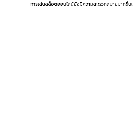
การเล่นสล็อตออนไลน์ยังมีความสะดวกสบายมากขึ้นเนื่อ