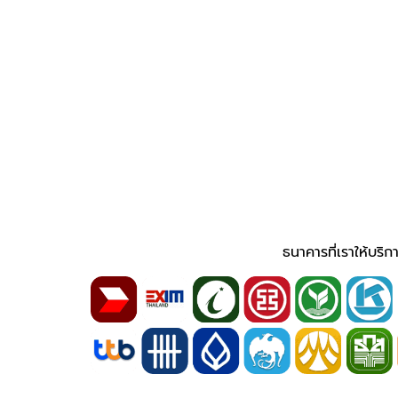
ธนาคารที่เราให้บริก