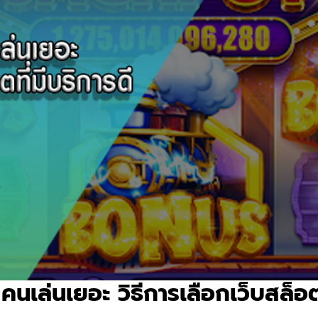
คนเล่นเยอะ วิธีการเลือกเว็บสล็อตท