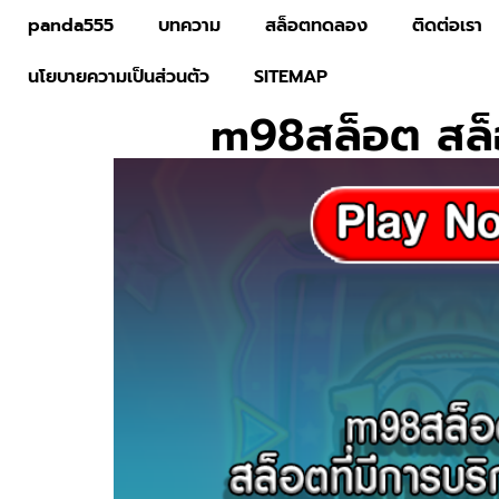
panda555
บทความ
สล็อตทดลอง
ติดต่อเรา
นโยบายความเป็นส่วนตัว
SITEMAP
m98สล็อต สล็อต