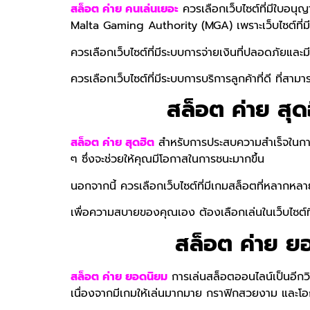
สล็อต ค่าย คนเล่นเยอะ
ควรเลือกเว็บไซต์ที่มีใบอ
Malta Gaming Authority (MGA) เพราะเว็บไซต์ที่มี
ควรเลือกเว็บไซต์ที่มีระบบการจ่ายเงินที่ปลอดภัยและม
ควรเลือกเว็บไซต์ที่มีระบบการบริการลูกค้าที่ดี ที
สล็อต ค่าย สุด
สล็อต ค่าย สุดฮิต
สำหรับการประสบความสำเร็จในการเล่น
ๆ ซึ่งจะช่วยให้คุณมีโอกาสในการชนะมากขึ้น
นอกจากนี้ ควรเลือกเว็บไซต์ที่มีเกมสล็อตที่หลา
เพื่อความสบายของคุณเอง ต้องเลือกเล่นในเว็บไซต์ที
สล็อต ค่าย ยอ
สล็อต ค่าย ยอดนิยม
การเล่นสล็อตออนไลน์เป็นอีกวิธ
เนื่องจากมีเกมให้เล่นมากมาย กราฟิกสวยงาม และโ