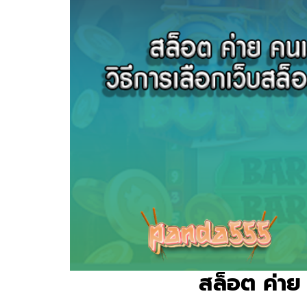
สล็อต ค่าย 