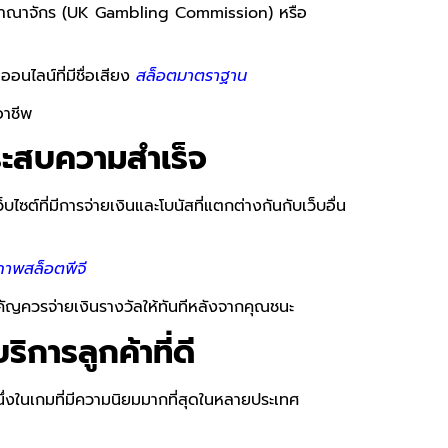
ชอาณาจักร (UK Gambling Commission) หรือ
อนไลน์ที่มีชื่อเสียง
สล็อตมาตราฐาน
อาชีพ
ประสบความสำเร็จ
ไซต์ที่มีการจ่ายเงินและโบนัสที่แตกต่างกันกับเว็บอื่น
ภาพสล็อตพีจี
ำคัญควรจ่ายเงินรางวัลให้ทันทีหลังจากคุณชนะ
การลูกค้าที่ดี
นึ่งในเกมที่มีความนิยมมากที่สุดในหลายประเทศ