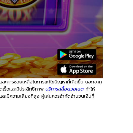
กค้าและการช่วยเหลือในการแก้ไขปัญหาที่เกิดขึ้น นอกจาก
วดเร็วและมีประสิทธิภาพ
บริการสล็อตวอเลต
ทำให้
ะมีความเสี่ยงที่สูง ผู้เล่นควรจำกัดจำนวนเงินที่