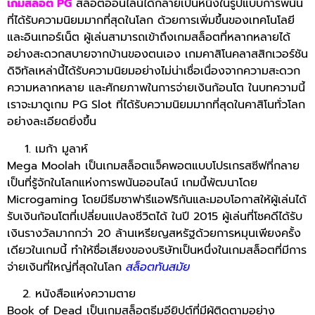
เกมสล็อต PG
สล็อตออนไลน์ได้กลายเป็นหนึ่งในรูปแบบการพนัน
ที่ได้รับความนิยมมากที่สุดในโลก ด้วยการเพิ่มขึ้นของเทคโนโลยี
และอินเทอร์เน็ต ผู้เล่นสามารถเข้าถึงเกมสล็อตที่หลากหลายได้
อย่างสะดวกสบายจากบ้านของตนเอง เกมคาสิโนคลาสสิกเวอร์ชัน
ดิจิทัลเหล่านี้ได้รับความนิยมอย่างไม่น่าเชื่อเนื่องจากความสะดวก
ความหลากหลาย และศักยภาพในการจ่ายเงินก้อนโต ในบทความนี้
เราจะมาดูเกม PG Slot ที่ได้รับความนิยมมากที่สุดในคาสิโนทั่วโลก
อย่างละเอียดยิ่งขึ้น
เมก้า มูลาห์
Mega Moolah เป็นเกมสล็อตแจ็คพอตแบบโปรเกรสซีฟที่กลาย
เป็นที่รู้จักในโลกแห่งการพนันออนไลน์ เกมนี้พัฒนาโดย
Microgaming โดยมีธีมซาฟารีแอฟริกันและมอบโอกาสให้ผู้เล่นได้
รับเงินก้อนโตที่เปลี่ยนแปลงชีวิตได้ ในปี 2015 ผู้เล่นที่โชคดีได้รับ
เงินรางวัลมากกว่า 20 ล้านเหรียญสหรัฐด้วยการหมุนเพียงครั้ง
เดียวในเกมนี้ ทำให้ชื่อเสียงของบริษัทเป็นหนึ่งในเกมสล็อตที่มีการ
จ่ายเงินที่ใหญ่ที่สุดในโลก
สล็อตทันสมัย
หนังสือแห่งความตาย
Book of Dead เป็นเกมสล็อตธีมอียิปต์ที่มีผู้ติดตามอย่าง