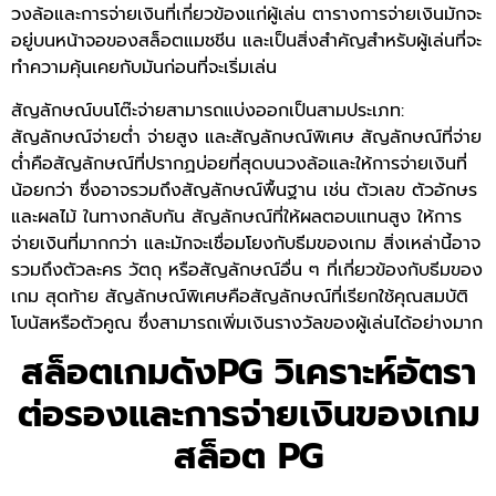
วงล้อและการจ่ายเงินที่เกี่ยวข้องแก่ผู้เล่น ตารางการจ่ายเงินมักจะ
อยู่บนหน้าจอของสล็อตแมชชีน และเป็นสิ่งสำคัญสำหรับผู้เล่นที่จะ
ทำความคุ้นเคยกับมันก่อนที่จะเริ่มเล่น
สัญลักษณ์บนโต๊ะจ่ายสามารถแบ่งออกเป็นสามประเภท:
สัญลักษณ์จ่ายต่ำ จ่ายสูง และสัญลักษณ์พิเศษ สัญลักษณ์ที่จ่าย
ต่ำคือสัญลักษณ์ที่ปรากฏบ่อยที่สุดบนวงล้อและให้การจ่ายเงินที่
น้อยกว่า ซึ่งอาจรวมถึงสัญลักษณ์พื้นฐาน เช่น ตัวเลข ตัวอักษร
และผลไม้ ในทางกลับกัน สัญลักษณ์ที่ให้ผลตอบแทนสูง ให้การ
จ่ายเงินที่มากกว่า และมักจะเชื่อมโยงกับธีมของเกม สิ่งเหล่านี้อาจ
รวมถึงตัวละคร วัตถุ หรือสัญลักษณ์อื่น ๆ ที่เกี่ยวข้องกับธีมของ
เกม สุดท้าย สัญลักษณ์พิเศษคือสัญลักษณ์ที่เรียกใช้คุณสมบัติ
โบนัสหรือตัวคูณ ซึ่งสามารถเพิ่มเงินรางวัลของผู้เล่นได้อย่างมาก
สล็อตเกมดังPG วิเคราะห์อัตรา
ต่อรองและการจ่ายเงินของเกม
สล็อต PG