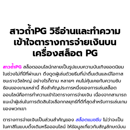
สาวถ้ำPG วิธีอ่านและทำความ
เข้าใจตารางการจ่ายเงินบน
เครื่องสล็อต PG
สาวถ้ำPG
สล็อตออนไลน์กลายเป็นรูปแบบความบันเทิงยอดนิยม
ในช่วงไม่กี่ปีที่ผ่านมา ดึงดูดผู้เล่นด้วยธีมที่น่าตื่นเต้นและมีโอกาส
ชนะรางวัลใหญ่ อย่างไรก็ตาม หลายๆ คนไม่คุ้นเคยกับความซับ
ซ้อนของเกมเหล่านี้ สิ่งสำคัญประการหนึ่งของการเล่นสล็อต
ออนไลน์คือการทำความเข้าใจตารางการจ่ายเงิน เนื่องจากสามารถ
แนะนำผู้เล่นในการตัดสินใจเลือกกลยุทธ์ที่ดีที่สุดสำหรับการเล่นเกม
ของพวกเขา
ตารางการจ่ายเงินเป็นส่วนสำคัญของ
สล็อตแมชชีน
ไม่ว่าจะเป็น
ในคาสิโนแบบดั้งเดิมหรือออนไลน์ ให้ข้อมูลเกี่ยวกับสัญลักษณ์บน