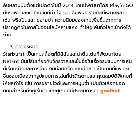
ล้นหลามนับตั้งแต่เปิดตัวในปี 2014 เกมนี้พัฒนาโดย Play’n GO
มีกราฟิกและแอนิเมชั่นที่น่าทึ่ง รวมถึงฟีเจอร์โบนัสที่หลากหลาย
เช่น ฟรีสปินและ ขยายป่า ความนิยมของเกมเพิ่มขึ้นจากการ
ปรากฏตัวในคาสิโนออนไลน์หลายแห่ง ทำให้ผู้เล่นทั่วโลกเข้าถึงได้
ง่าย
ดาวกระจาย
Starburst เป็นเกมสล็อตที่มีสีสันและน่าตื่นเต้นที่พัฒนาโดย
NetEnt มันมีธีมเกี่ยวกับจักรวาลและขึ้นชื่อในเรื่องรูปแบบการเล่น
ที่เรียบง่ายและการจ่ายเงินบ่อยครั้ง เกมนี้กลายเป็นเกมที่แฟน ๆ
ชื่นชอบเนื่องจากรูปแบบการเล่นที่น่าติดตามและคุณสมบัติพิเศษที่
ให้ผลกำไร เช่น การขยายไวด์และการหมุนซ้ำ เป็นตัวเลือกยอด
นิยมสำหรับทั้งผู้เริ่มต้นและผู้เล่นที่มีประสบการณ์
goatbet