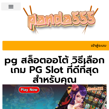
สล็อตทดลอง
นโยบายความเป็นส่วนตัว
เข้าสู่ระบบ
pg สล็อตออโต้ วิธีเลือก
เกม PG Slot ที่ดีที่สุด
สำหรับคุณ