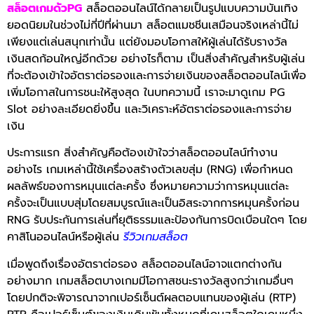
สล็อตเกมดัวPG
สล็อตออนไลน์ได้กลายเป็นรูปแบบความบันเทิง
ยอดนิยมในช่วงไม่กี่ปีที่ผ่านมา สล็อตแมชชีนเสมือนจริงเหล่านี้ไม่
เพียงแต่เล่นสนุกเท่านั้น แต่ยังมอบโอกาสให้ผู้เล่นได้รับรางวัล
เงินสดก้อนใหญ่อีกด้วย อย่างไรก็ตาม เป็นสิ่งสำคัญสำหรับผู้เล่น
ที่จะต้องเข้าใจอัตราต่อรองและการจ่ายเงินของสล็อตออนไลน์เพื่อ
เพิ่มโอกาสในการชนะให้สูงสุด ในบทความนี้ เราจะมาดูเกม PG
Slot อย่างละเอียดยิ่งขึ้น และวิเคราะห์อัตราต่อรองและการจ่าย
เงิน
ประการแรก สิ่งสำคัญคือต้องเข้าใจว่าสล็อตออนไลน์ทำงาน
อย่างไร เกมเหล่านี้ใช้เครื่องสร้างตัวเลขสุ่ม (RNG) เพื่อกำหนด
ผลลัพธ์ของการหมุนแต่ละครั้ง ซึ่งหมายความว่าการหมุนแต่ละ
ครั้งจะเป็นแบบสุ่มโดยสมบูรณ์และเป็นอิสระจากการหมุนครั้งก่อน
RNG รับประกันการเล่นที่ยุติธรรมและป้องกันการบิดเบือนใดๆ โดย
คาสิโนออนไลน์หรือผู้เล่น
รีวิวเกมสล็อต
เมื่อพูดถึงเรื่องอัตราต่อรอง สล็อตออนไลน์อาจแตกต่างกัน
อย่างมาก เกมสล็อตบางเกมมีโอกาสชนะรางวัลสูงกว่าเกมอื่นๆ
โดยปกติจะพิจารณาจากเปอร์เซ็นต์ผลตอบแทนของผู้เล่น (RTP)