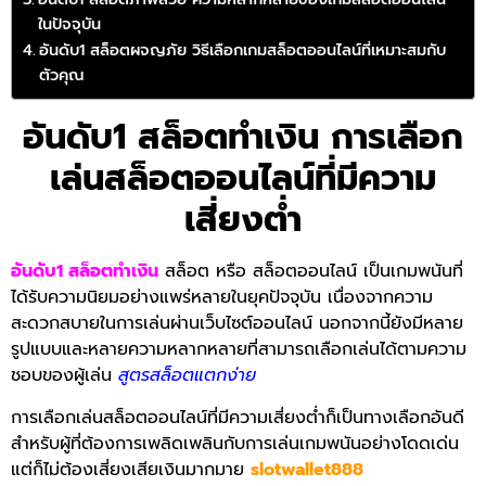
ในปัจจุบัน
อันดับ1 สล็อตผจญภัย วิธีเลือกเกมสล็อตออนไลน์ที่เหมาะสมกับ
ตัวคุณ
อันดับ1 สล็อตทำเงิน การเลือก
เล่นสล็อตออนไลน์ที่มีความ
เสี่ยงต่ำ
อันดับ1 สล็อตทำเงิน
สล็อต หรือ สล็อตออนไลน์ เป็นเกมพนันที่
ได้รับความนิยมอย่างแพร่หลายในยุคปัจจุบัน เนื่องจากความ
สะดวกสบายในการเล่นผ่านเว็บไซต์ออนไลน์ นอกจากนี้ยังมีหลาย
รูปแบบและหลายความหลากหลายที่สามารถเลือกเล่นได้ตามความ
ชอบของผู้เล่น
สูตรสล็อตแตกง่าย
การเลือกเล่นสล็อตออนไลน์ที่มีความเสี่ยงต่ำก็เป็นทางเลือกอันดี
สำหรับผู้ที่ต้องการเพลิดเพลินกับการเล่นเกมพนันอย่างโดดเด่น
แต่ก็ไม่ต้องเสี่ยงเสียเงินมากมาย
slotwallet888