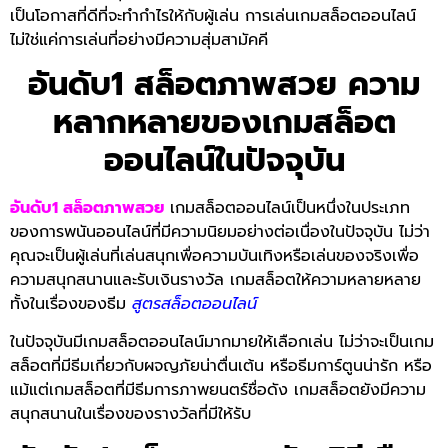
เป็นโอกาสที่ดีที่จะทำกำไรให้กับผู้เล่น การเล่นเกมสล็อตออนไลน์
ไม่ใช่แค่การเล่นที่อย่างมีความสุ่มสามัคคี
อันดับ1 สล็อตภาพสวย ความ
หลากหลายของเกมสล็อต
ออนไลน์ในปัจจุบัน
อันดับ1 สล็อตภาพสวย
เกมสล็อตออนไลน์เป็นหนึ่งในประเภท
ของการพนันออนไลน์ที่มีความนิยมอย่างต่อเนื่องในปัจจุบัน ไม่ว่า
คุณจะเป็นผู้เล่นที่เล่นสนุกเพื่อความบันเทิงหรือเล่นของจริงเพื่อ
ความสนุกสนานและรับเงินรางวัล เกมสล็อตให้ความหลายหลาย
ทั้งในเรื่องของธีม
สูตรสล็อตออนไลน์
ในปัจจุบันมีเกมสล็อตออนไลน์มากมายให้เลือกเล่น ไม่ว่าจะเป็นเกม
สล็อตที่มีธีมเกี่ยวกับผจญภัยน่าตื่นเต้น หรือธีมการ์ตูนน่ารัก หรือ
แม้แต่เกมสล็อตที่มีธีมการภาพยนตร์ชื่อดัง เกมสล็อตยังมีความ
สนุกสนานในเรื่องของรางวัลที่มีให้รับ