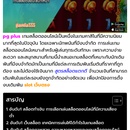
pg plus
เกมสล็อตออนไลน์เป็นหนึ่งในเกมคาสิโนที่มีความนิยม
มากที่สุดในปัจจุบัน โดยเฉพาะนักพนันที่มีงบจำกัด การเล่นเกม
สล็อตออนไลน์เหมาะสำหรับผู้เล่นทุกระดับทักษะ เพราะความง่าย
สะดวก และสนุกสนานที่เกมนี้นำเสนอ
เกมสล็อตที่เหมาะกับนักเดิม
พันที่มีงบจำกัดมักเป็นเกมที่มีแต่ละการเดิมพันเริ่มต้นที่ราคาที่ถูก
ต้อง และไม่ต้องใช้เงินมาก
สูตรสล็อตแตกดี
จำนวนเงินที่สามารถ
เดิมพันในแต่ละรอบยังถูกจำกัดอย่างชัดเจน เพื่อปกป้องการตั้ง
งบเดิมพัน
slot เว็บตรง
สารบัญ
อันดับ1 สล็อตทำเงิน การเลือกเล่นสล็อตออนไลน์ที่มีความเสี่ยง
ต่ำ
อันดับ1 เว็บสล็อต เทคนิคการเล่นให้ได้กำไรในเกมสล็อต
อันดับ1 สล็อตภาพสวย ความหลากหลายของเกมสล็อตออนไลน์