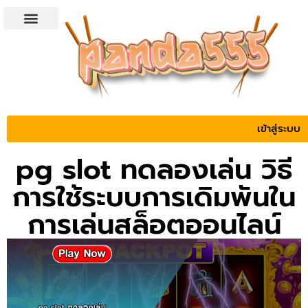
สล็อตทดลอง
นโยบายความเป็นส่วนตัว
เข้าสู่ระบบ
pg slot ทดลองเล่น วิธี
การใช้ระบบการเดิมพันใน
การเล่นสล็อตออนไลน์