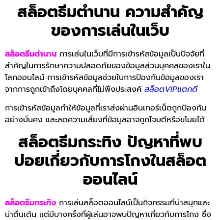
สล็อตธีมตำนาน ความสำคัญ
ของการเล่นในเว็บ
สล็อตธีมตำนาน
การเล่นในเว็บที่มีการเข้ารหัสข้อมูลเป็นปัจจัยที่
สำคัญในการรักษาความปลอดภัยของข้อมูลส่วนบุคคลของเราใน
โลกออนไลน์ การเข้ารหัสข้อมูลช่วยในการป้องกันข้อมูลของเรา
จากการถูกเข้าถึงโดยบุคคลที่ไม่พึงประสงค์
สล็อตVIPแตกดี
การเข้ารหัสข้อมูลทำให้ข้อมูลที่เราส่งผ่านอินเทอร์เน็ตถูกป้องกัน
อย่างมั่นคง และลดความเสี่ยงที่ข้อมูลอาจถูกโจมตีหรือขโมยได้
สล็อตธีมกระทิง ปัญหาที่พบ
บ่อยเกี่ยวกับการโกงในสล็อต
ออนไลน์
สล็อตธีมกระทิง
การเล่นสล็อตออนไลน์เป็นกิจกรรมที่น่าสนุกและ
น่าตื่นเต้น แต่มีบางครั้งที่ผู้เล่นอาจพบปัญหาเกี่ยวกับการโกง ซึ่ง