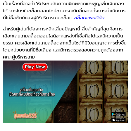
เป็นเรื่องที่อาจทำให้ประสบกับความผิดผลาดและสูญเสียเงินทอง
ได้ การโกงในสล็อตออนไลน์สามารถเกิดขึ้นจากทั้งการดำเนินการ
ที่ไม่ซื่อสัตย์ของผู้ให้บริการเกมสล็อต
สล็อตแพทตินัม
สำหรับผู้เล่นที่ต้องการหลีกเลี่ยงปัญหานี้ สิ่งสำคัญที่สุดคือการ
เลือกเล่นเกมสล็อตออนไลน์จากแหล่งที่เชื่อถือได้และมีความเป็น
ธรรม ควรเลือกเล่นเกมสล็อตจากเว็บไซต์ที่มีใบอนุญาตการตั้งขึ้น
โดยหน่วยงานที่มีชื่อเสียง และมีการตรวจสอบความถูกต้องจาก
คณะผู้บริหารเกม