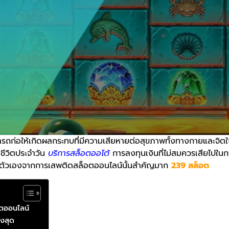
ก่อให้เกิดผลกระทบที่มีความเสียหายต่อสุขภาพทั้งทางกายและจิตใจ
นชีวิตประจำวัน
บริการสล็อตออโต้
การลงทุนเงินที่ไม่สมควรเสียไปใน
ันตัวเองจากการเสพติดสล็อตออนไลน์นั้นสำคัญมาก
239 สล็อต
ตออนไลน์
ูงสุด