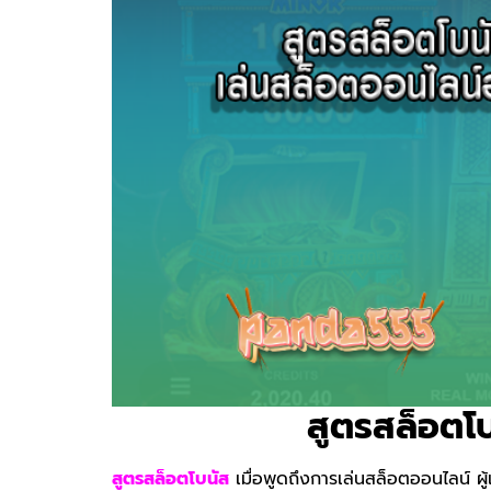
สูตรสล็อตโบ
สูตรสล็อตโบนัส
เมื่อพูดถึงการเล่นสล็อตออนไลน์ ผู้เ