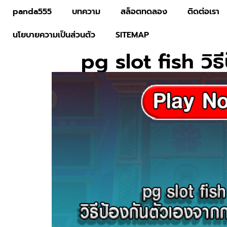
panda555
บทความ
สล็อตทดลอง
ติดต่อเรา
นโยบายความเป็นส่วนตัว
SITEMAP
pg slot fish วิ