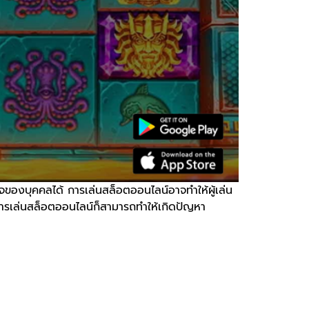
ของบุคคลได้ การเล่นสล็อตออนไลน์อาจทำให้ผู้เล่น
การเล่นสล็อตออนไลน์ก็สามารถทำให้เกิดปัญหา