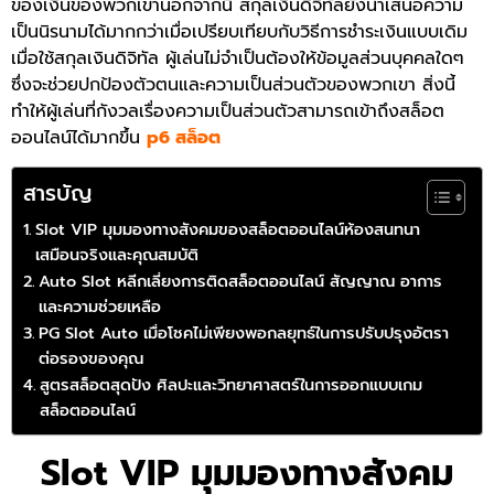
ของเงินของพวกเขา
นอกจากนี้ สกุลเงินดิจิทัลยังนำเสนอความ
เป็นนิรนามได้มากกว่าเมื่อเปรียบเทียบกับวิธีการชำระเงินแบบเดิม
เมื่อใช้สกุลเงินดิจิทัล ผู้เล่นไม่จำเป็นต้องให้ข้อมูลส่วนบุคคลใดๆ
ซึ่งจะช่วยปกป้องตัวตนและความเป็นส่วนตัวของพวกเขา สิ่งนี้
ทำให้ผู้เล่นที่กังวลเรื่องความเป็นส่วนตัวสามารถเข้าถึงสล็อต
ออนไลน์ได้มากขึ้น
p6 สล็อต
สารบัญ
Slot VIP มุมมองทางสังคมของสล็อตออนไลน์ห้องสนทนา
เสมือนจริงและคุณสมบัติ
Auto Slot หลีกเลี่ยงการติดสล็อตออนไลน์ สัญญาณ อาการ
และความช่วยเหลือ
PG Slot Auto เมื่อโชคไม่เพียงพอกลยุทธ์ในการปรับปรุงอัตรา
ต่อรองของคุณ
สูตรสล็อตสุดปัง ศิลปะและวิทยาศาสตร์ในการออกแบบเกม
สล็อตออนไลน์
Slot VIP มุมมองทางสังคม