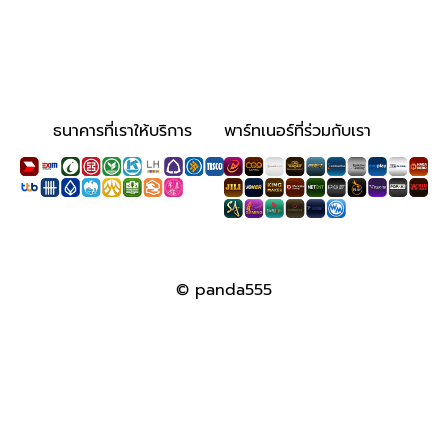
ธนาคารที่เราให้บริการ
พาร์ทเนอร์ที่ร่วมกับเรา
© panda555