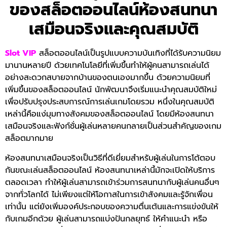
ของสล็อตออนไลน์ห้องสนทนา
เสมือนจริงและคุณสมบัติ
Slot VIP
สล็อตออนไลน์เป็นรูปแบบความบันเทิงที่ได้รับความนิยม
มานานหลายปี ด้วยเทคโนโลยีที่เพิ่มขึ้นทำให้ผู้คนสามารถเล่นได้
อย่างสะดวกสบายจากบ้านของตนเองมากขึ้น ด้วยความนิยมที่
เพิ่มขึ้นของสล็อตออนไลน์ นักพัฒนาจึงเริ่มแนะนำคุณสมบัติใหม่
เพื่อปรับปรุงประสบการณ์การเล่นเกมโดยรวม หนึ่งในคุณสมบัติ
เหล่านี้คือแง่มุมทางสังคมของสล็อตออนไลน์ โดยมีห้องสนทนา
เสมือนจริงและฟังก์ชั่นผู้เล่นหลายคนกลายเป็นส่วนสำคัญของเกม
สล็อตมากมาย
ห้องสนทนาเสมือนจริงเป็นวิธีที่ดีเยี่ยมสำหรับผู้เล่นในการโต้ตอบ
กันขณะเล่นสล็อตออนไลน์ ห้องสนทนาเหล่านี้มักจะเปิดให้บริการ
ตลอดเวลา ทำให้ผู้เล่นสามารถเข้าร่วมการสนทนากับผู้เล่นคนอื่นๆ
จากทั่วโลกได้ ไม่เพียงแต่ให้โอกาสในการเข้าสังคมและรู้จักเพื่อน
เท่านั้น แต่ยังเพิ่มองค์ประกอบของความตื่นเต้นและการแข่งขันให้
กับเกมอีกด้วย ผู้เล่นสามารถแบ่งปันกลยุทธ์ ให้คำแนะนำ หรือ