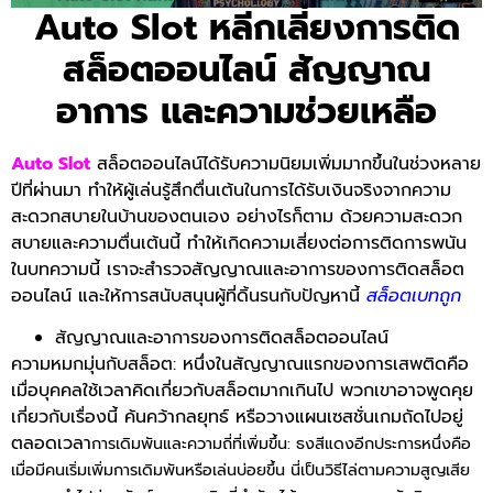
Auto Slot หลีกเลี่ยงการติด
สล็อตออนไลน์ สัญญาณ
อาการ และความช่วยเหลือ
Auto Slot
สล็อตออนไลน์ได้รับความนิยมเพิ่มมากขึ้นในช่วงหลาย
ปีที่ผ่านมา ทำให้ผู้เล่นรู้สึกตื่นเต้นในการได้รับเงินจริงจากความ
สะดวกสบายในบ้านของตนเอง อย่างไรก็ตาม ด้วยความสะดวก
สบายและความตื่นเต้นนี้ ทำให้เกิดความเสี่ยงต่อการติดการพนัน
ในบทความนี้ เราจะสำรวจสัญญาณและอาการของการติดสล็อต
ออนไลน์ และให้การสนับสนุนผู้ที่ดิ้นรนกับปัญหานี้
สล็อตเบทถูก
สัญญาณและอาการของการติดสล็อตออนไลน์
ความหมกมุ่นกับสล็อต: หนึ่งในสัญญาณแรกของการเสพติดคือ
เมื่อบุคคลใช้เวลาคิดเกี่ยวกับสล็อตมากเกินไป พวกเขาอาจพูดคุย
เกี่ยวกับเรื่องนี้ ค้นคว้ากลยุทธ์ หรือวางแผนเซสชั่นเกมถัดไปอยู่
ตลอดเวลา
การเดิมพันและความถี่ที่เพิ่มขึ้น: ธงสีแดงอีกประการหนึ่งคือ
เมื่อมีคนเริ่มเพิ่มการเดิมพันหรือเล่นบ่อยขึ้น นี่เป็นวิธีไล่ตามความสูญเสีย