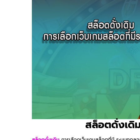
สล็อตดั่งเดิ
สล็อตดั่งเดิม
การเลือกเว็บเกมสล็อตที่มี ระบบทดลอง