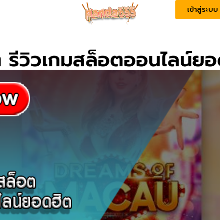
เข้าสู่ระบบ
 รีวิวเกมสล็อตออนไลน์ยอดฮ