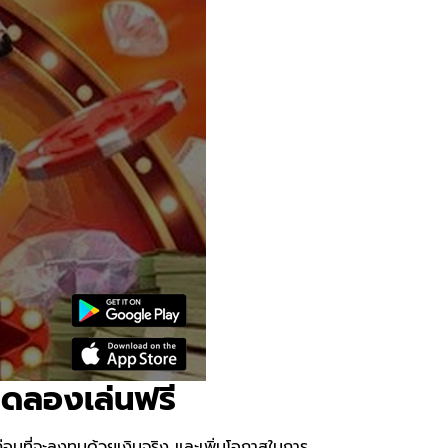
บทดลองเล่นฟรี
อนที่จะลงทุนด้วยเงินจริง และเพิ่มโอกาสในการ