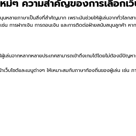
ใหม่ๆ ความสำคัญของการเลือกเว
นหลายภาษาเป็นสิ่งที่สำคัญมาก เพราะมันช่วยให้ผู้เล่นจากทั่วโลกสามาร
 เช่น การฝากเงิน การถอนเงิน และการติดต่อฝ่ายสนับสนุนลูกค้า หาก
ให้ผู้เล่นจากหลากหลายประเทศสามารถเข้าถึงเกมได้โดยไม่ต้องมีปั
เว็บไซต์และเมนูต่างๆ ให้เหมาะสมกับภาษาท้องถิ่นของผู้เล่น เช่น ภา