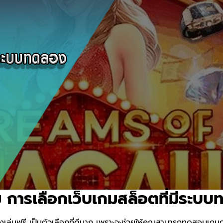
ม การเลือกเว็บเกมสล็อตที่มีระบ
เล่นฟรี เป็นตัวเลือกที่ดีมาก เพราะจะช่วยให้คุณสามารถทดสอบเกมก่