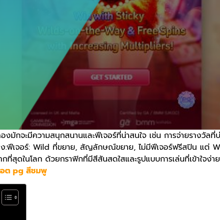
องมักจะมีความสนุกสนานและฟีเจอร์ที่น่าสนใจ เช่น การจ่ายรางวัลที่บ่
อง:
ฟีเจอร์: Wild ที่ขยาย, สัญลักษณ์ขยาย, ไม่มีฟีเจอร์ฟรีสปิน แต่ W
กที่สุดในโลก ด้วยกราฟิกที่มีสีสันสดใสและรูปแบบการเล่นที่เข้าใจง่
็อต pg สีชมพู