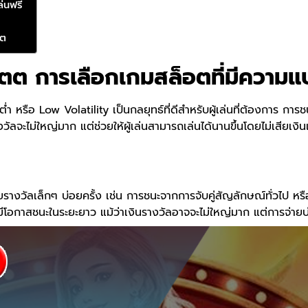
ล่นฟรี
อต
็ตต การเลือกเกมสล็อตที่มีความ
หรือ Low Volatility เป็นกลยุทธ์ที่ดีสำหรับผู้เล่นที่ต้องการ การชน
งวัลจะไม่ใหญ่มาก แต่ช่วยให้ผู้เล่นสามารถเล่นได้นานขึ้นโดยไม่เสียเงิ
รางวัลเล็กๆ บ่อยครั้ง เช่น การชนะจากการจับคู่สัญลักษณ์ทั่วไป หรื
คุณมีโอกาสชนะในระยะยาว แม้ว่าเงินรางวัลอาจจะไม่ใหญ่มาก แต่การจ่