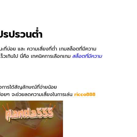
แปรปรวนต่ำ
ะที่บ่อย และ ความเสี่ยงที่ต่ำ เกมสล็อตที่มีความ
นเร็วเกินไป นี่คือ เทคนิคการเลือกเกม
สล็อตที่มีความ
อการได้สัญลักษณ์ที่จ่ายน้อย
ายบ่อยๆ จะช่วยลดความเสี่ยงในการเล่น
ricco888