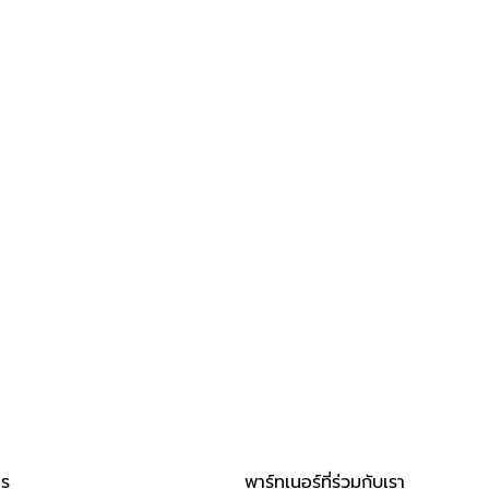
าร
พาร์ทเนอร์ที่ร่วมกับเรา