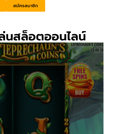
สมัครสมาชิก
เล่นสล็อตออนไลน์