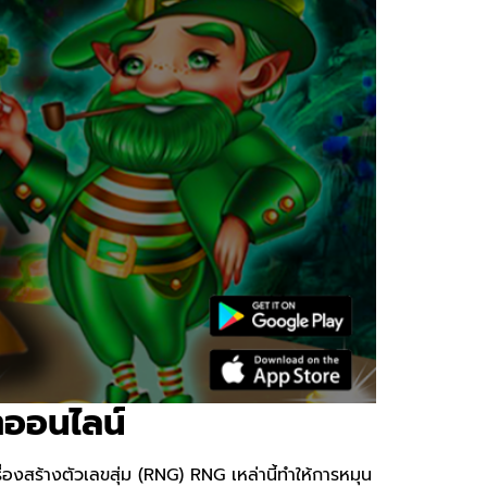
ตออนไลน์
่องสร้างตัวเลขสุ่ม (RNG) RNG เหล่านี้ทำให้การหมุน