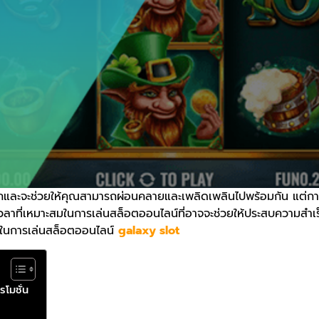
ุกและจะช่วยให้คุณสามารถผ่อนคลายและเพลิดเพลินไปพร้อมกัน แต่กา
งเวลาที่เหมาะสมในการเล่นสล็อตออนไลน์ที่อาจจะช่วยให้ประสบความสำเร
ดีในการเล่นสล็อตออนไลน์
galaxy slot
รโมชั่น