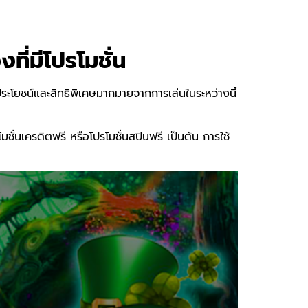
ี่มีโปรโมชั่น
ับประโยชน์และสิทธิพิเศษมากมายจากการเล่นในระหว่างนี้
ชั่นเครดิตฟรี หรือโปรโมชั่นสปินฟรี เป็นต้น การใช้