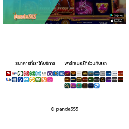
ธนาคารที่เราให้บริการ
พาร์ทเนอร์ที่ร่วมกับเรา
© panda555