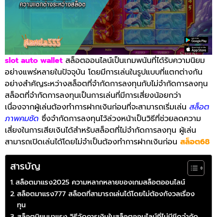
slot auto wallet
สล็อตออนไลน์เป็นเกมพนันที่ได้รับความนิยม
อย่างแพร่หลายในปัจจุบัน โดยมีการเล่นในรูปแบบที่แตกต่างกัน
อย่างสำคัญระหว่างสล็อตที่จำกัดการลงทุนกับไม่จำกัดการลงทุน
สล็อตที่จำกัดการลงทุนเป็นการเล่นที่มีการเสี่ยงน้อยกว่า
เนื่องจากผู้เล่นต้องทำการฝากเงินก่อนที่จะสามารถเริ่มเล่น
สล็อต
ภาพคมชัด
ซึ่งจำกัดการลงทุนไว้ล่วงหน้าเป็นวิธีที่ช่วยลดความ
เสี่ยงในการเสียเงินได้
สำหรับสล็อตที่ไม่จำกัดการลงทุน ผู้เล่น
สามารถเปิดเล่นได้โดยไม่จำเป็นต้องทำการฝากเงินก่อน
สล็อต68
สารบัญ
สล็อตมาแรง2025 ความหลากหลายของเกมสล็อตออนไลน์
สล็อตมาแรง777 สล็อตที่สามารถเล่นได้โดยไม่ต้องกังวลเรื่อง
ทุน
สล็อตนิยมมาแรง วิธีจัดการเงินในสล็อตออนไลน์ที่ไม่มีขีดจำกัด