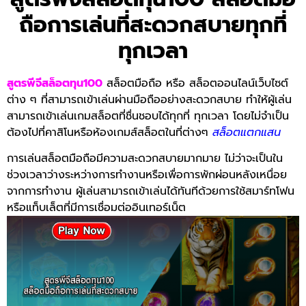
ถือการเล่นที่สะดวกสบายทุกที่
ทุกเวลา
สูตรพีจีสล็อตทุน100
สล็อตมือถือ หรือ สล็อตออนไลน์เว็บไซต์
ต่าง ๆ ที่สามารถเข้าเล่นผ่านมือถืออย่างสะดวกสบาย ทำให้ผู้เล่น
สามารถเข้าเล่นเกมสล็อตที่ชื่นชอบได้ทุกที่ ทุกเวลา โดยไม่จำเป็น
ต้องไปที่คาสิโนหรือห้องเกมส์สล็อตในที่ต่างๆ
สล็อตแตกแสน
การเล่นสล็อตมือถือมีความสะดวกสบายมากมาย ไม่ว่าจะเป็นใน
ช่วงเวลาว่างระหว่างการทำงานหรือเพื่อการพักผ่อนหลังเหนื่อย
จากการทำงาน ผู้เล่นสามารถเข้าเล่นได้ทันทีด้วยการใช้สมาร์ทโฟน
หรือแท็บเล็ตที่มีการเชื่อมต่ออินเทอร์เน็ต