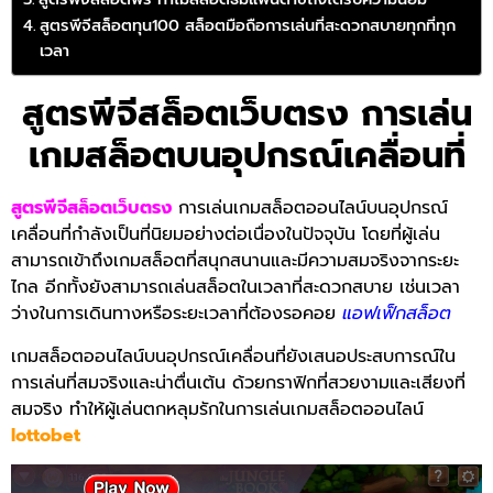
สูตรพีจีสล็อตทุน100 สล็อตมือถือการเล่นที่สะดวกสบายทุกที่ทุก
เวลา
สูตรพีจีสล็อตเว็บตรง การเล่น
เกมสล็อตบนอุปกรณ์เคลื่อนที่
สูตรพีจีสล็อตเว็บตรง
การเล่นเกมสล็อตออนไลน์บนอุปกรณ์
เคลื่อนที่กำลังเป็นที่นิยมอย่างต่อเนื่องในปัจจุบัน โดยที่ผู้เล่น
สามารถเข้าถึงเกมสล็อตที่สนุกสนานและมีความสมจริงจากระยะ
ไกล อีกทั้งยังสามารถเล่นสล็อตในเวลาที่สะดวกสบาย เช่นเวลา
ว่างในการเดินทางหรือระยะเวลาที่ต้องรอคอย
แอฟเฟ็กสล็อต
เกมสล็อตออนไลน์บนอุปกรณ์เคลื่อนที่ยังเสนอประสบการณ์ใน
การเล่นที่สมจริงและน่าตื่นเต้น ด้วยกราฟิกที่สวยงามและเสียงที่
สมจริง ทำให้ผู้เล่นตกหลุมรักในการเล่นเกมสล็อตออนไลน์
lottobet