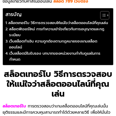
ข้อมูลเกี่ยวกับคาสิโนออนไลน์
สล็อต 789 เว็บตรง
สารบัญ
สล็อตเทอร์โบ วิธีการตรวจสอบให้แน่ใจว่าสล็อตออนไลน์ที่คุณเล่น
สล็อตฟีเจอร์ใหม่ การทำความเข้าใจเกี่ยวกับการอนุญาตและกฎ
ระเบียบ
เว็บสล็อตทำเงิน ความถูกต้องตามกฎหมายของเกมสล็อต
ออนไลน์
เว็บสล็อตมีใบรับรอง บทบาทของหน่วยงานกำกับดูแลในการ
กำหนด
สล็อตเทอร์โบ วิธีการตรวจสอบ
ให้แน่ใจว่าสล็อตออนไลน์ที่คุณ
เล่น
สล็อตเทอร์โบ
การตรวจสอบว่าเกมสล็อตออนไลน์ที่คุณเล่นนั้น
ยุติธรรมและมีการควบคุมสามารถทำได้ด้วยหลายวิธี เพื่อให้มั่นใจ