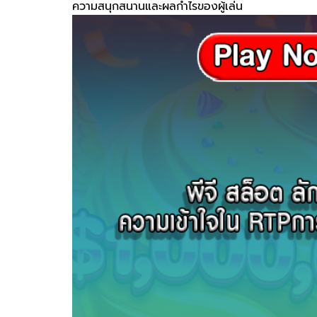
ความสนุกสนานและผลกำไรของผู้เล่น