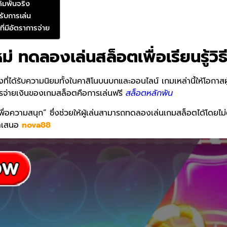
ิมพันจริง
ับการเล่น
ี่มีอัตราการจ่าย
ม่ ทดลองเล่นสล็อตเพื่อเรียนรู้วิ
ี่ได้รับความนิยมทั้งในคาสิโนบนบกและออนไลน์ เกมเหล่านี้ให้โอกาสผ
ธีการจ่ายเงินของเกมสล็อตคือการเล่นฟรี
สล็อตหลักพัน
ความสนุก” ซึ่งช่วยให้ผู้เล่นสามารถทดลองเล่นเกมสล็อตได้โดยไม่ต้องเสี
นำเสนอ
nova88