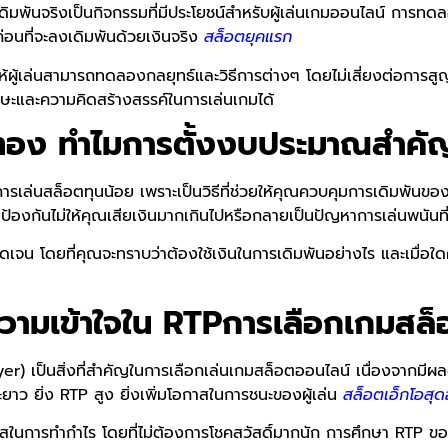
ันจริงเป็นกิจกรรมที่มีประโยชน์สำหรับผู้เล่นเกมออนไลน์ การทดลองเล
่อนที่จะลงเดิมพันด้วยเงินจริง
สล็อตยุคแรก
้ผู้เล่นสามารถทดลองกลยุทธ์และวิธีการต่างๆ โดยไม่เสี่ยงต่อการสู
กษะและความคิดสร้างสรรค์ในการเล่นเกมได้
ูทอง ทำไมการตั้งงบประมาณสำคั
เล่นสล็อตทุนน้อย เพราะเป็นวิธีที่ช่วยให้คุณควบคุมการเดิมพัน
้องกันไม่ให้คุณเสียเงินมากเกินไปหรือกลายเป็นปัญหาการเล่นพนันที่ม
เจน โดยที่คุณจะทราบว่าต้องใช้เงินในการเดิมพันอย่างไร และเมื่อใด
 ความเข้าใจใน RTPการเลือกเกมสล็อ
r) เป็นสิ่งที่สำคัญในการเลือกเล่นเกมสล็อตออนไลน์ เนื่องจากมีผล
ะยะยาว ยิ่ง RTP สูง ยิ่งเพิ่มโอกาสในการชนะของผู้เล่น
สล็อตเอ็กโอสุด
สในการทำกำไร โดยที่ไม่ต้องการโชคสวัสดิ์มากนัก การศึกษา RTP ของเ