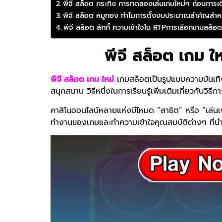
พีจี สล็อต กระทิง การทดลองเล่นเกมใหม่ๆ ก่อนการเด
พีจี สล็อต หมูทอง ทำไมการตั้งงบประมาณสำคัญสำหร
พีจี สล็อต ลักกี้ ความเข้าใจใน RTPการเลือกเกมสล็อตท
พีจี สล็อต เกม ให
พีจี สล็อต เกม ใหม่
เกมสล็อตเป็นรูปแบบความบันเทิงท
สนุกสนาน วิธีหนึ่งในการเรียนรู้เพิ่มเติมเกี่ยวกับวิ
คาสิโนออนไลน์หลายแห่งมีโหมด “สาธิต” หรือ “เล่นเพื่อ
ทำงานของเกมและทำความเข้าใจคุณสมบัติต่างๆ ที่