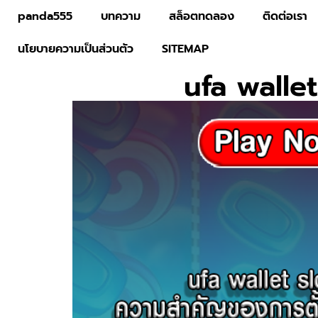
panda555
บทความ
สล็อตทดลอง
ติดต่อเรา
นโยบายความเป็นส่วนตัว
SITEMAP
ufa walle