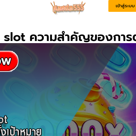
เข้าสู่ระบบ
t slot ความสำคัญของการตั