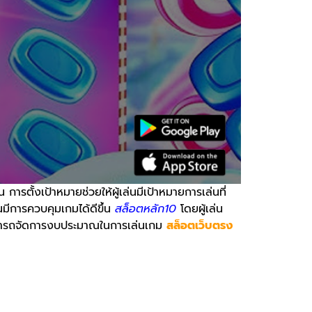
ารตั้งเป้าหมายช่วยให้ผู้เล่นมีเป้าหมายการเล่นที่
นมีการควบคุมเกมได้ดีขึ้น
สล็อตหลัก10
โดยผู้เล่น
นสามารถจัดการงบประมาณในการเล่นเกม
สล็อตเว็บตรง