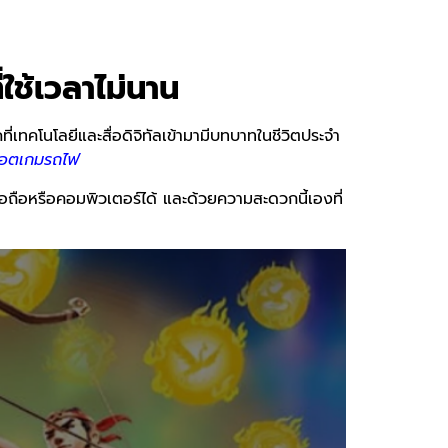
ใช้เวลาไม่นาน
่เทคโนโลยีและสื่อดิจิทัลเข้ามามีบทบาทในชีวิตประจำ
็อตเกมรถไฟ
ือถือหรือคอมพิวเตอร์ได้ และด้วยความสะดวกนี้เองที่