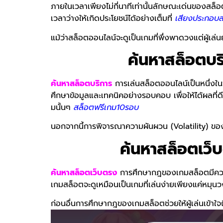
ภายในเวลาเพียงไม่กี่นาทีเท่านั้นลักษณะเด่นของสล
เวลาว่างให้เกิดประโยชน์ได้อย่างเต็มที่
เสียงประกอบ
แม้ว่าสล็อตออนไลน์จะดูเป็นเกมที่พึ่งพาดวงแต่ผู้เล
ค้นหาสล็อตบริ
ค้นหาสล็อตบริการ
การเล่นสล็อตออนไลน์เป็นหนึ่งในว
ศึกษาข้อมูลและเทคนิคอย่างรอบคอบ เพื่อให้ได้ผลที่
มนั้นๆ
สล็อตฟรีเกม10รอบ
นอกจากนี้การพิจารณาความผันผวน (Volatility) ของ
ค้นหาสล็อตเว
ค้นหาสล็อตเว็บตรง
การศึกษากฎของเกมสล็อตมีความส
เกมสล็อตจะดูเหมือนเป็นเกมที่เล่นง่ายเพียงแค่หมุนวงล
ก่อนอื่นการศึกษากฎของเกมสล็อตช่วยให้ผู้เล่นเข้