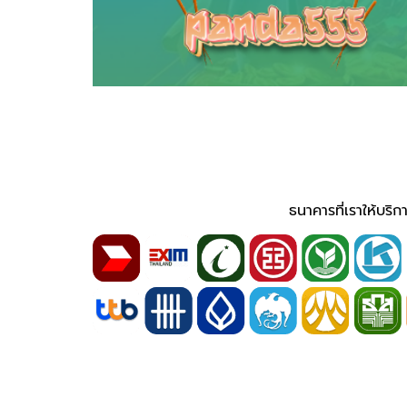
ธนาคารที่เราให้บริก