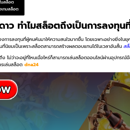
วในสล็อต
งเกมสล็อต
าว ทำไมสล็อตถึงเป็นการลงทุนที่
การลงทุนที่ผู้คนหันมาให้ความสนใจมากขึ้น โดยเฉพาะอย่างยิ่งในยุคที
็นที่นิยมเป็นเพราะสล็อตสามารถสร้างผลตอบแทนได้ในเวลาอันสั้น
สล
 ไม่ว่าจะอยู่ที่ไหนเมื่อไหร่ก็สามารถเล่นสล็อตออนไลน์ผ่านอุปกรณ์ม
การเล่นสล็อต
dna24