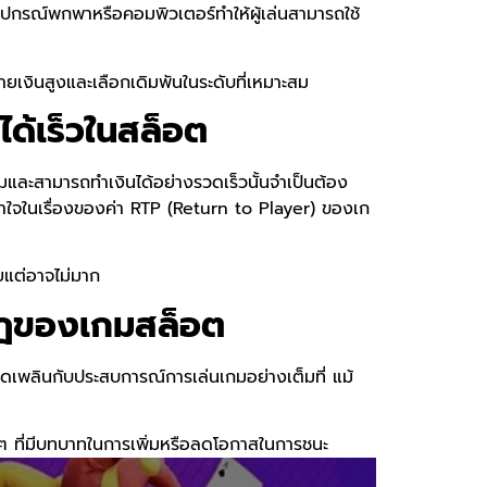
ุปกรณ์พกพาหรือคอมพิวเตอร์ทำให้ผู้เล่นสามารถใช้
จ่ายเงินสูงและเลือกเดิมพันในระดับที่เหมาะสม
ได้เร็วในสล็อต
สมและสามารถทำเงินได้อย่างรวดเร็วนั้นจำเป็นต้อง
ข้าใจในเรื่องของค่า RTP (Return to Player) ของเก
ยแต่อาจไม่มาก
กฎของเกมสล็อต
ดเพลินกับประสบการณ์การเล่นเกมอย่างเต็มที่ แม้
ๆ ที่มีบทบาทในการเพิ่มหรือลดโอกาสในการชนะ