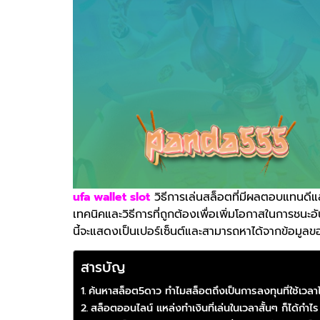
ufa wallet slot
วิธีการเล่นสล็อตที่มีผลตอบแทนดีและ
เทคนิคและวิธีการที่ถูกต้องเพื่อเพิ่มโอกาสในการชนะอ
นี้จะแสดงเป็นเปอร์เซ็นต์และสามารถหาได้จากข้อมูลข
สารบัญ
ค้นหาสล็อต5ดาว ทำไมสล็อตถึงเป็นการลงทุนที่ใช้เวลา
สล็อตออนไลน์ แหล่งทำเงินที่เล่นในเวลาสั้นๆ ก็ได้กำไร