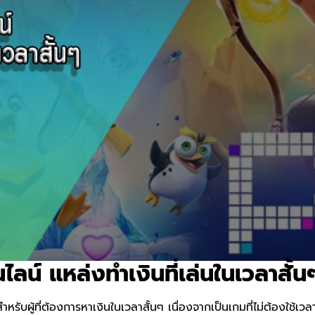
ลน์ แหล่งทำเงินที่เล่นในเวลาสั้นๆ
ับผู้ที่ต้องการหาเงินในเวลาสั้นๆ เนื่องจากเป็นเกมที่ไม่ต้องใช้เวล