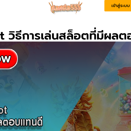
เข้าสู่ระบบ
t วิธีการเล่นสล็อตที่มีผล