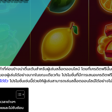
ำที่ค่อนข้างน่าตื่นเต้นสำหรับผู้เล่นสล็อตออนไลน์ โดยที่เครดิตฟรีนั้
ของผู้เล่นได้อย่างมาก
ในขณะเดียวกัน โปรโมชั่นที่มีการเสนอเครดิตฟรีห
ได้ชัว
โปรโมชั่นเช่นนี้ช่วยให้ผู้เล่นสามารถเล่นสล็อตออนไลน์ได้อย่างไ
งเวลาต่างๆ
่ายและไม่ซับซ้อน