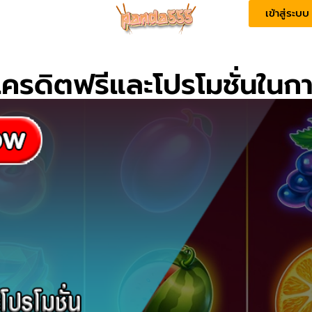
เข้าสู่ระบบ
ครดิตฟรีและโปรโมชั่นในก