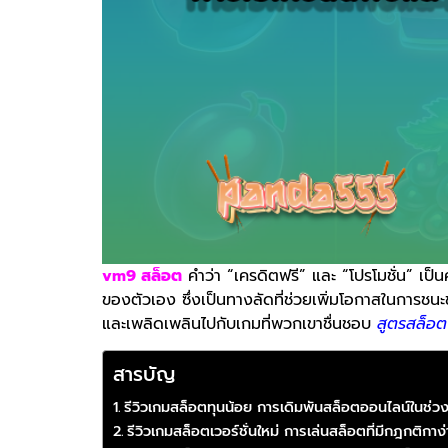
vm9 สล็อต
คำว่า “เครดิตฟรี” และ “โปรโมชั่น” เป็นค
ของตัวเอง ซึ่งเป็นทางลัดที่ช่วยเพิ่มโอกาสในการชนะ
และเพลิดเพลินไปกับเกมที่พวกเขาชื่นชอบ
สูตรสล็อต
สารบัญ
รีวิวเกมสล็อตทุนน้อย การเดิมพันสล็อตออนไลน์ในช่ว
รีวิวเกมสล็อตเวอร์ชั่นใหม่ การเล่นสล็อตที่มีกฎกติกาง