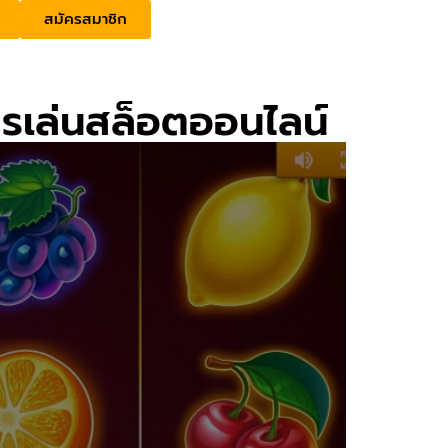
สมัครสมาชิก
ารเล่นสล็อตออนไลน์