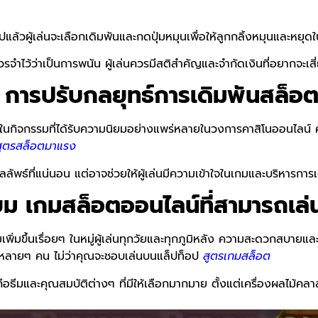
ล้วผู้เล่นจะเลือกเดิมพันและกดปุ่มหมุนเพื่อให้ลูกกลิ้งหมุนและหยุดใน
รจำไว้ว่าเป็นการพนัน ผู้เล่นควรมีสติสำคัญและจำกัดเงินที่อยากจะเ
ต การปรับกลยุทธ์การเดิมพันสล็อ
ในกิจกรรมที่ได้รับความนิยมอย่างแพร่หลายในวงการคาสิโนออนไลน์ ค
สูตรสล็อตมาแรง
ลลัพธ์ที่แน่นอน แต่อาจช่วยให้ผู้เล่นมีความเข้าใจในเกมและบริหารการ
ยม เกมสล็อตออนไลน์ที่สามารถเล่
ิ่มขึ้นเรื่อยๆ ในหมู่ผู้เล่นทุกวัยและทุกภูมิหลัง ความสะดวกสบาย
บหลายๆ คน ไม่ว่าคุณจะชอบเล่นบนแล็ปท็อป
สูตรเกมสล็อต
มและคุณสมบัติต่างๆ ที่มีให้เลือกมากมาย ตั้งแต่เครื่องผลไม้คลาสสิก