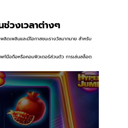
ในช่วงเวลาต่างๆ
ี่เพลิดเพลินและมีโอกาสชนะรางวัลมากมาย สำหรับ
รศัพท์มือถือหรือคอมพิวเตอร์ส่วนตัว การเล่นสล็อต