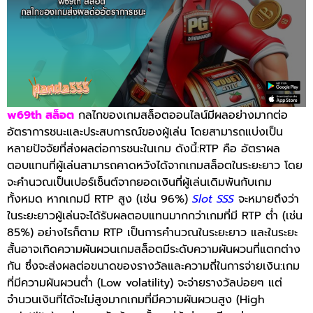
w69th สล็อต
กลไกของเกมสล็อตออนไลน์มีผลอย่างมากต่อ
อัตราการชนะและประสบการณ์ของผู้เล่น โดยสามารถแบ่งเป็น
หลายปัจจัยที่ส่งผลต่อการชนะในเกม ดังนี้:
RTP คือ อัตราผล
ตอบแทนที่ผู้เล่นสามารถคาดหวังได้จากเกมสล็อตในระยะยาว โดย
จะคำนวณเป็นเปอร์เซ็นต์จากยอดเงินที่ผู้เล่นเดิมพันกับเกม
ทั้งหมด หากเกมมี RTP สูง (เช่น 96%)
Slot SSS
จะหมายถึงว่า
ในระยะยาวผู้เล่นจะได้รับผลตอบแทนมากกว่าเกมที่มี RTP ต่ำ (เช่น
85%) อย่างไรก็ตาม RTP เป็นการคำนวณในระยะยาว และในระยะ
สั้นอาจเกิดความผันผวน
เกมสล็อตมีระดับความผันผวนที่แตกต่าง
กัน ซึ่งจะส่งผลต่อขนาดของรางวัลและความถี่ในการจ่ายเงิน:
เกม
ที่มีความผันผวนต่ำ (Low volatility) จะจ่ายรางวัลบ่อยๆ แต่
จำนวนเงินที่ได้จะไม่สูงมาก
เกมที่มีความผันผวนสูง (High