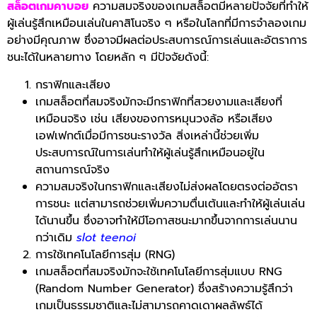
สล็อตเกมคาบอย
ความสมจริงของเกมสล็อตมีหลายปัจจัยที่ทำให้
ผู้เล่นรู้สึกเหมือนเล่นในคาสิโนจริง ๆ หรือในโลกที่มีการจำลองเกม
อย่างมีคุณภาพ ซึ่งอาจมีผลต่อประสบการณ์การเล่นและอัตราการ
ชนะได้ในหลายทาง โดยหลัก ๆ มีปัจจัยดังนี้:
กราฟิกและเสียง
เกมสล็อตที่สมจริงมักจะมีกราฟิกที่สวยงามและเสียงที่
เหมือนจริง เช่น เสียงของการหมุนวงล้อ หรือเสียง
เอฟเฟกต์เมื่อมีการชนะรางวัล สิ่งเหล่านี้ช่วยเพิ่ม
ประสบการณ์ในการเล่นทำให้ผู้เล่นรู้สึกเหมือนอยู่ใน
สถานการณ์จริง
ความสมจริงในกราฟิกและเสียงไม่ส่งผลโดยตรงต่ออัตรา
การชนะ แต่สามารถช่วยเพิ่มความตื่นเต้นและทำให้ผู้เล่นเล่น
ได้นานขึ้น ซึ่งอาจทำให้มีโอกาสชนะมากขึ้นจากการเล่นนาน
กว่าเดิม
slot teenoi
การใช้เทคโนโลยีการสุ่ม (RNG)
เกมสล็อตที่สมจริงมักจะใช้เทคโนโลยีการสุ่มแบบ RNG
(Random Number Generator) ซึ่งสร้างความรู้สึกว่า
เกมเป็นธรรมชาติและไม่สามารถคาดเดาผลลัพธ์ได้