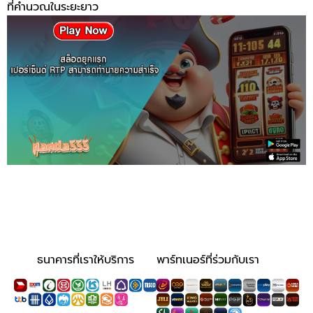
ที่คำนวณในระยะยาว
ธนาคารที่เราให้บริการ
พาร์ทเนอร์ที่ร่วมกับเรา