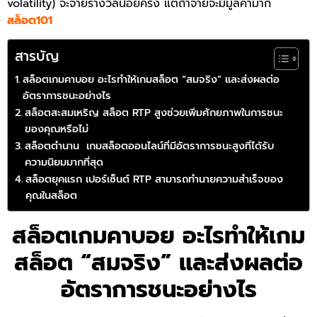
volatility) จะจ่ายรางวัลน้อยครั้ง แต่ถ้าจ่ายจะมีมูลค่ามาก
สล็อต101
สารบัญ
สล็อตเกมคาบอย อะไรทำให้เกมสล็อต “สมจริง” และส่งผลต่อ
อัตราการชนะอย่างไร
สล็อตสะสมเหริญ สล็อต RTP สูงช่วยเพิ่มศักยภาพในการชนะ
ของคุณหรือไม่
สล็อตตำนาน เกมสล็อตออนไลน์ที่มีอัตราการชนะสูงที่ได้รับ
ความนิยมมากที่สุด
สล็อตยุคแรก เปอร์เซ็นต์ RTP สามารถทำนายความสำเร็จของ
คุณในสล็อต
สล็อตเกมคาบอย อะไรทำให้เกม
สล็อต “สมจริง” และส่งผลต่อ
อัตราการชนะอย่างไร