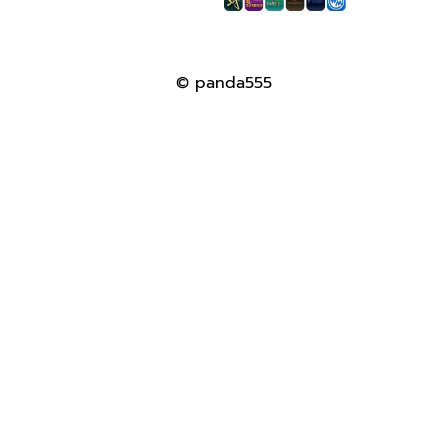
© panda555