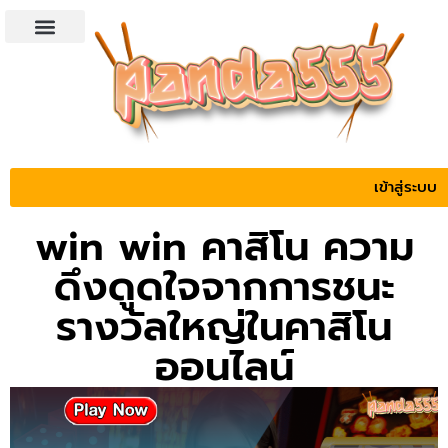
สล็อตทดลอง
นโยบายความเป็นส่วนตัว
เข้าสู่ระบบ
win win คาสิโน ความ
ดึงดูดใจจากการชนะ
รางวัลใหญ่ในคาสิโน
ออนไลน์