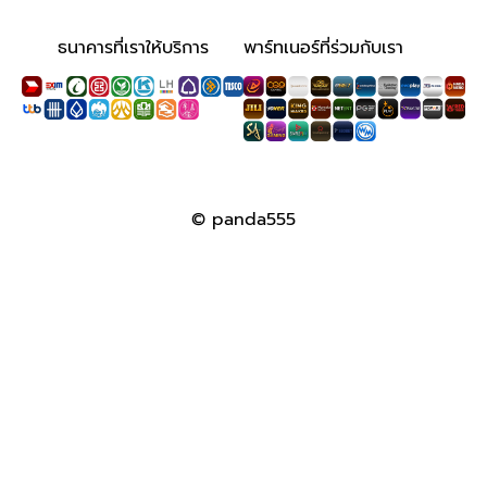
ธนาคารที่เราให้บริการ
พาร์ทเนอร์ที่ร่วมกับเรา
© panda555