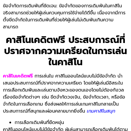
ข้อจำกัดการเดิมพันที่ชัดเจน: ข้อจำกัดของการเดิมพันในคาสิโน
จริงสามารถช่วยให้ผู้เล่นควบคุมการใช้จ่ายได้ดีขึ้น เนื่องจากมีการ
ตั้งขีดจำกัดในการเดิมพันที่ช่วยให้ผู้เล่นไม่เดิมพันเกินความ
สามารถ
คาสิโนเคดิตฟรี ประสบการณ์ที่
ปราศจากความเครียดในการเล่น
ในคาสิโน
คาสิโนเคดิตฟรี
การเล่นใน คาสิโนออนไลน์แบบไม่มีข้อจำกัด นำ
เสนอประสบการณ์ที่ปราศจากความเครียด โดยให้ผู้เล่นมีอิสระใน
การเลือกเดิมพันและเล่นตามจังหวะของตนเองโดยไม่ต้องกังวล
เรื่องข้อจำกัดต่างๆ เช่น ขีดจำกัดวงเงิน, ข้อจำกัดเวลา, หรือข้อ
จำกัดในการเลือกเกม ซึ่งส่งผลให้การเล่นเกมคาสิโนกลายเป็น
ประสบการณ์ที่สนุกและผ่อนคลายมากยิ่งขึ้น
เกมคาสิโนสนุก
การเลือกเดิมพันที่ยืดหยุ่น
คาสิโนออนไลน์แบบไม่มีข้อจำกัด ผู้เล่นสามารถเลือกเดิมพันได้ตาม