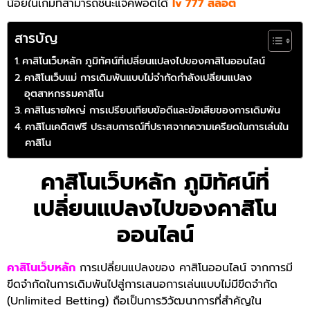
น้อยในเกมที่สามารถชนะแจ็คพอตได้
lv 777 สล็อต
สารบัญ
คาสิโนเว็บหลัก ภูมิทัศน์ที่เปลี่ยนแปลงไปของคาสิโนออนไลน์
คาสิโนเว็บแม่ การเดิมพันแบบไม่จำกัดกำลังเปลี่ยนแปลง
อุตสาหกรรมคาสิโน
คาสิโนรายใหญ่ การเปรียบเทียบข้อดีและข้อเสียของการเดิมพัน
คาสิโนเคดิตฟรี ประสบการณ์ที่ปราศจากความเครียดในการเล่นใน
คาสิโน
คาสิโนเว็บหลัก ภูมิทัศน์ที่
เปลี่ยนแปลงไปของคาสิโน
ออนไลน์
คาสิโนเว็บหลัก
การเปลี่ยนแปลงของ คาสิโนออนไลน์ จากการมี
ขีดจำกัดในการเดิมพันไปสู่การเสนอการเล่นแบบไม่มีขีดจำกัด
(Unlimited Betting) ถือเป็นการวิวัฒนาการที่สำคัญใน