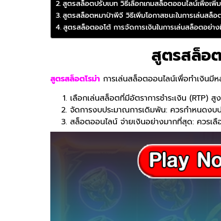
สูตรสล็อตปรับเบท วิธีเลือกเกมสล็อตออนไลน์เพื่อเพิ
สูตรสล็อตหมาป่าพีจี วิธีเพิ่มโอกาสชนะในการเล่นสล็
สูตรสล็อตออโต้ การจัดการเงินในการเล่นสล็อตอย่าง
สูตรสล็อต
สูตรสล็อตโรม่า
การเล่นสล็อตออนไลน์เพื่อทำเงินมีหลาย
เลือกเล่นสล็อตที่มีอัตราการชำระเงิน (RTP) สู
จัดการงบประมาณการเดิมพัน: ควรกำหนดงบประ
สล็อตออนไลน์ จ่ายเงินอย่างมากที่สุด: ควรเล