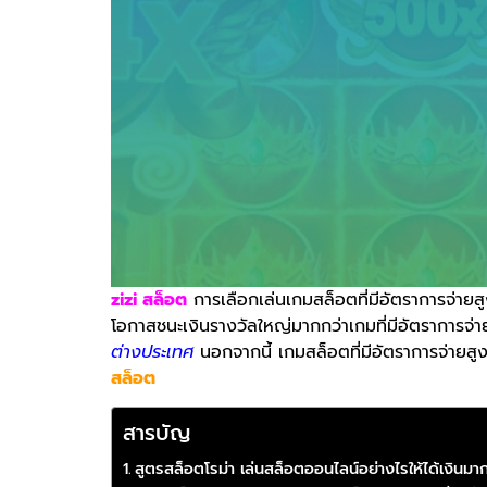
zizi สล็อต
การเลือกเล่นเกมสล็อตที่มีอัตราการจ่ายส
โอกาสชนะเงินรางวัลใหญ่มากกว่าเกมที่มีอัตราการจ่า
ต่างประเทศ
นอกจากนี้ เกมสล็อตที่มีอัตราการจ่ายสู
สล็อต
สารบัญ
สูตรสล็อตโรม่า เล่นสล็อตออนไลน์อย่างไรให้ได้เงินมา