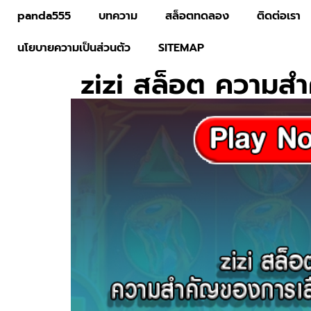
panda555
บทความ
สล็อตทดลอง
ติดต่อเรา
นโยบายความเป็นส่วนตัว
SITEMAP
zizi สล็อต ความสำ