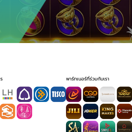
าร
พาร์ทเนอร์ที่ร่วมกับเรา