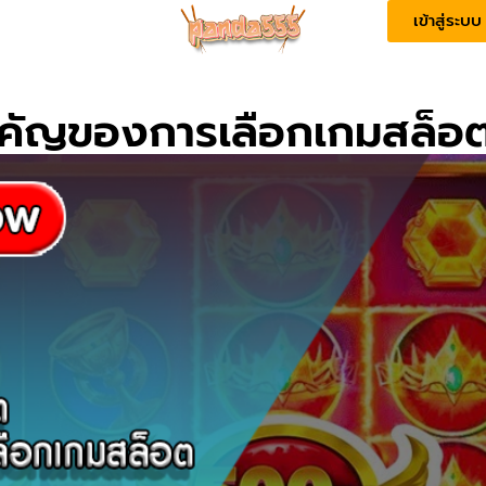
เข้าสู่ระบบ
คัญของการเลือกเกมสล็อตที