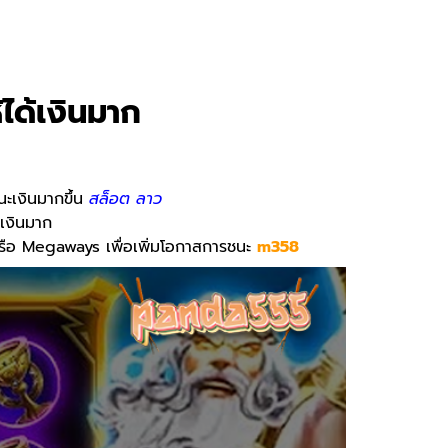
ได้เงินมาก
นะเงินมากขึ้น
สล็อต ลาว
เงินมาก
นหรือ Megaways เพื่อเพิ่มโอกาสการชนะ
m358